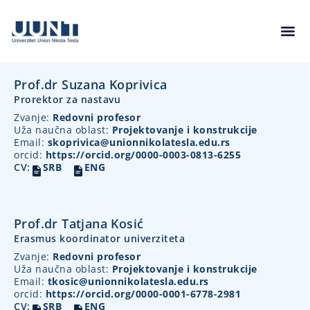
Prof.dr Suzana Koprivica
Prorektor za nastavu
Zvanje:
Redovni profesor
Uža naučna oblast:
Projektovanje i konstrukcije
Email:
skoprivica@unionnikolatesla.edu.rs
orcid:
https://orcid.org/0000-0003-0813-6255
CV:
SRB
ENG
Prof.dr Tatjana Kosić
Erasmus koordinator univerziteta
Zvanje:
Redovni profesor
Uža naučna oblast:
Projektovanje i konstrukcije
Email:
tkosic@unionnikolatesla.edu.rs
orcid:
https://orcid.org/0000-0001-6778-2981
CV:
SRB
ENG