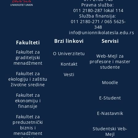
Pravna služba:
011 2180-287 lokal 114
Služba finansija:
011 2180-271 / 065 5625-
348
info@unionnikolatesla.edu.rs
Brzi linkovi
Servisi
Fakulteti
Fakultet za
O Univerzitetu
Web-Mejl za
graditeljski
profesore i master
menadžment
Kontakt
studente
Fakultet za
Vesti
ekologiju i zaštitu
Moodle
životne sredine
Fakultet za
E-Student
ekonomiju i
finansije
E-Nastavnik
Fakultet za
preduzetnički
biznis i
Studentski Veb-
menadžment
Mejl