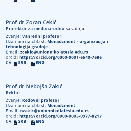
Prof.dr Zoran Cekić
Prorektor za međunarodnu saradnju
Zvanje:
Vanredni profesor
Uža naučna oblast:
Menadžment - organizacija i
tehnologija gradnje
Email:
zcekic@unionnikolatesla.edu.rs
orcid:
https://orcid.org/0000-0001-6540-7686
CV:
SRB
ENG
Prof.dr Nebojša Zakić
Rektor
Zvanje:
Redovni profesor
Uža naučna oblast:
Menadžment
Email:
nzakic@unionnikolatesla.edu.rs
orcid:
https://orcid.org/0000-0003-0977-8217
CV:
SRB
ENG