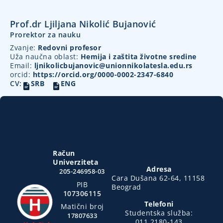
Prof.dr Ljiljana Nikolić Bujanović
Prorektor za nauku
Zvanje:
Redovni profesor
Uža naučna oblast:
Hemija i zaštita životne sredine
Email:
ljnikolicbujanovic@unionnikolatesla.edu.rs
orcid:
https://orcid.org/0000-0002-2347-6840
CV:
SRB
ENG
Račun
Univerziteta
Adresa
205-246958-03
Cara Dušana 62-64, 11158
PIB
Beograd
107306115
Telefoni
Matični broj
Studentska služba:
17807633
011 2180-143