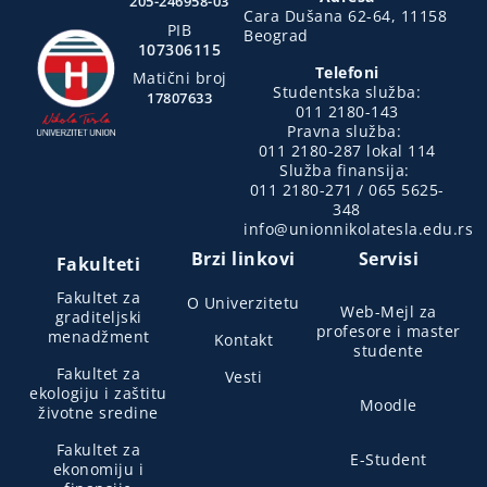
205-246958-03
Cara Dušana 62-64, 11158
PIB
Beograd
107306115
Telefoni
Matični broj
Studentska služba:
17807633
011 2180-143
Pravna služba:
011 2180-287 lokal 114
Služba finansija:
011 2180-271 / 065 5625-
348
info@unionnikolatesla.edu.rs
Brzi linkovi
Servisi
Fakulteti
Fakultet za
O Univerzitetu
Web-Mejl za
graditeljski
profesore i master
menadžment
Kontakt
studente
Fakultet za
Vesti
ekologiju i zaštitu
Moodle
životne sredine
Fakultet za
E-Student
ekonomiju i