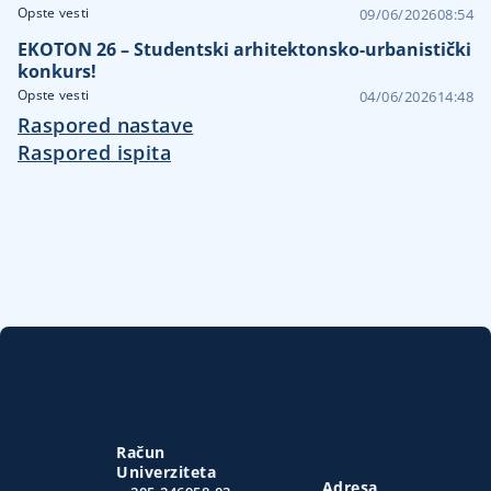
Opste vesti
09/06/2026
08:54
EKOTON 26 – Studentski arhitektonsko-urbanistički
konkurs!
Opste vesti
04/06/2026
14:48
Raspored nastave
Raspored ispita
Račun
Univerziteta
Adresa