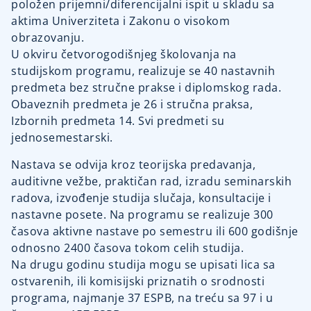
položen prijemni/diferencijalni ispit u skladu sa
aktima Univerziteta i Zakonu o visokom
obrazovanju.
U okviru četvorogodišnjeg školovanja na
studijskom programu, realizuje se 40 nastavnih
predmeta bez stručne prakse i diplomskog rada.
Obaveznih predmeta je 26 i stručna praksa,
Izbornih predmeta 14. Svi predmeti su
jednosemestarski.
Nastava se odvija kroz teorijska predavanja,
auditivne vežbe, praktičan rad, izradu seminarskih
radova, izvođenje studija slučaja, konsultacije i
nastavne posete. Na programu se realizuje 300
časova aktivne nastave po semestru ili 600 godišnje
odnosno 2400 časova tokom celih studija.
Na drugu godinu studija mogu se upisati lica sa
ostvarenih, ili komisijski priznatih o srodnosti
programa, najmanje 37 ESPB, na treću sa 97 i u