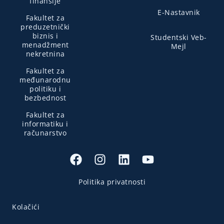
finansije
E-Nastavnik
Fakultet za
preduzetnički
biznis i
Studentski Veb-
menadžment
Mejl
nekretnina
Fakultet za
međunarodnu
politiku i
bezbednost
Fakultet za
informatiku i
računarstvo
Politika privatnosti
Kolačići