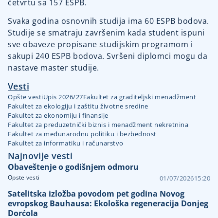
četvrtu sa 157 ESPB.
Svaka godina osnovnih studija ima 60 ESPB bodova.
Studije se smatraju završenim kada student ispuni
sve obaveze propisane studijskim programom i
sakupi 240 ESPB bodova. Svršeni diplomci mogu da
nastave master studije.
Vesti
Opšte vesti
Upis 2026/27
Fakultet za graditeljski menadžment
Fakultet za ekologiju i zaštitu životne sredine
Fakultet za ekonomiju i finansije
Fakultet za preduzetnički biznis i menadžment nekretnina
Fakultet za međunarodnu politiku i bezbednost
Fakultet za informatiku i računarstvo
Najnovije vesti
Obaveštenje o godišnjem odmoru
Opste vesti
01/07/2026
15:20
Satelitska izložba povodom pet godina Novog
evropskog Bauhausa: Ekološka regeneracija Donjeg
Dorćola