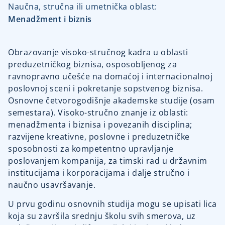
Naučna, stručna ili umetnička oblast:
Menadžment i biznis
Obrazovanje visoko-stručnog kadra u oblasti
preduzetničkog biznisa, osposobljenog za
ravnopravno učešće na domaćoj i internacionalnoj
poslovnoj sceni i pokretanje sopstvenog biznisa.
Osnovne četvorogodišnje akademske studije (osam
semestara). Visoko-stručno znanje iz oblasti:
menadžmenta i biznisa i povezanih disciplina;
razvijene kreativne, poslovne i preduzetničke
sposobnosti za kompetentno upravljanje
poslovanjem kompanija, za timski rad u državnim
institucijama i korporacijama i dalje stručno i
naučno usavršavanje.
U prvu godinu osnovnih studija mogu se upisati lica
koja su završila srednju školu svih smerova, uz