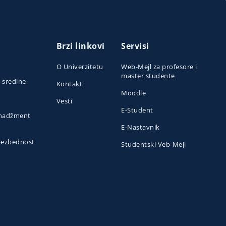
Brzi linkovi
Servisi
O Univerzitetu
Web-Mejl za profesore i
master studente
e sredine
Kontakt
Moodle
Vesti
E-Student
menadžment
E-Nastavnik
 bezbednost
Studentski Veb-Mejl
o