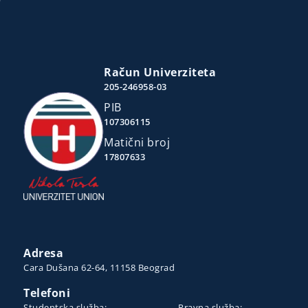
Račun Univerziteta
205-246958-03
PIB
107306115
Matični broj
17807633
Adresa
Cara Dušana 62-64, 11158 Beograd
Telefoni
Studentska služba:
Pravna služba: