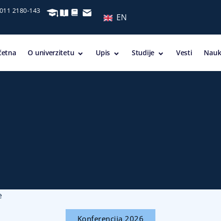
 011 2180-143
EN
četna
O univerzitetu
Upis
Studije
Vesti
Nauk
e
Konferencija 2026