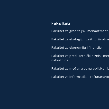
Fakulteti
Fakultet za graditeljski menadžment
Fakultet za ekologiju i zaštitu životn
Fakultet za ekonomiju i finansije
Fakultet za preduzetnički biznis i 
nekretnina
Fakultet za međunarodnu politiku i
Fakultet za informatiku i računarstv