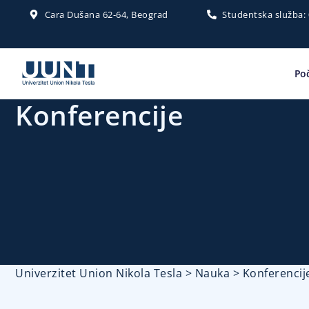
Cara Dušana 62-64, Beograd
Studentska služba:
Po
Konferencije
Univerzitet Union Nikola Tesla
>
Nauka
>
Konferencij