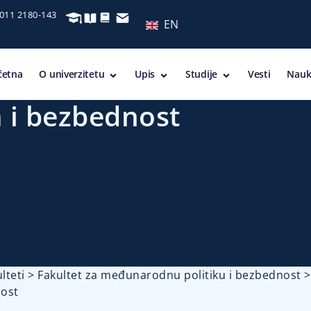
 011 2180-143
EN
četna
O univerzitetu
Upis
Studije
Vesti
Nauk
 i bezbednost
lteti
>
Fakultet za međunarodnu politiku i bezbednost
nost