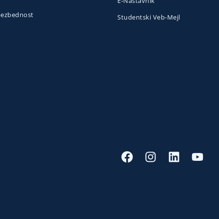
E-Nastavnik
 bezbednost
Studentski Veb-Mejl
o