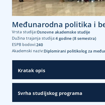
Međunarodna politika i b
Vrsta studija:​
Osnovne akademske studije
Dužina trajanja studija:​
4 godine (8 semestra)
ESPB bodovi:
240
Akademski naziv:
Diplomirani politikolog za među
Kratak opis
Svrha studijskog programa