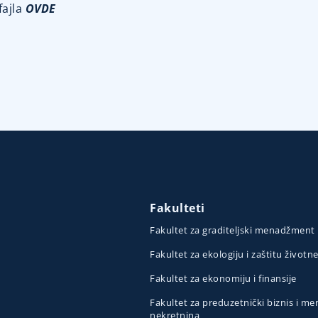
fajla
OVDE
Fakulteti
Fakultet za graditeljski menadžment
Fakultet za ekologiju i zaštitu životn
Fakultet za ekonomiju i finansije
Fakultet za preduzetnički biznis i 
nekretnina