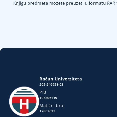
Knjigu predmeta mozete preuzeti u formatu RAR 
Račun Univerziteta
205-246958-03
PIB
107306115
Matični broj
17807633