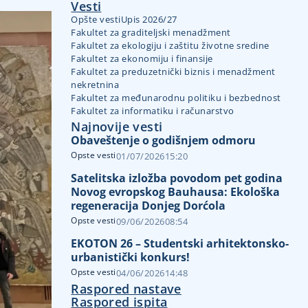
Vesti
Opšte vesti
Upis 2026/27
Fakultet za graditeljski menadžment
Fakultet za ekologiju i zaštitu životne sredine
Fakultet za ekonomiju i finansije
Fakultet za preduzetnički biznis i menadžment
nekretnina
Fakultet za međunarodnu politiku i bezbednost
Fakultet za informatiku i računarstvo
Najnovije vesti
Obaveštenje o godišnjem odmoru
Opste vesti
01/07/2026
15:20
Satelitska izložba povodom pet godina
Novog evropskog Bauhausa: Ekološka
regeneracija Donjeg Dorćola
Opste vesti
09/06/2026
08:54
EKOTON 26 – Studentski arhitektonsko-
urbanistički konkurs!
Opste vesti
04/06/2026
14:48
Raspored nastave
Raspored ispita