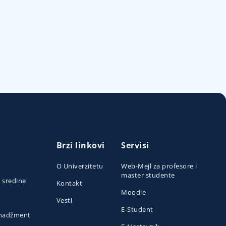
Brzi linkovi
Servisi
O Univerzitetu
Web-Mejl za profesore i
master studente
e sredine
Kontakt
Moodle
Vesti
E-Student
menadžment