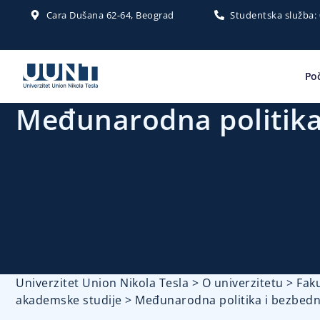
Cara Dušana 62-64, Beograd
Studentska služba:
Po
Međunarodna politika
Univerzitet Union Nikola Tesla
>
O univerzitetu
>
Faku
akademske studije
>
Međunarodna politika i bezbed