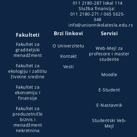
011 2180-287 lokal 114
Služba finansija:
011 2180-271 / 065 5625-
348
info@unionnikolatesla.edu.rs
Brzi linkovi
Servisi
Fakulteti
Fakultet za
O Univerzitetu
Web-Mejl za
graditeljski
profesore i master
menadžment
Kontakt
studente
Fakultet za
Vesti
ekologiju i zaštitu
Moodle
životne sredine
Fakultet za
E-Student
ekonomiju i
finansije
E-Nastavnik
Fakultet za
preduzetnički
biznis i
Studentski Veb-
menadžment
Mejl
nekretnina