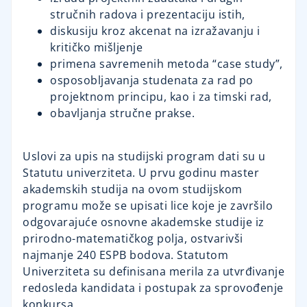
stručnih radova i prezentaciju istih,
diskusiju kroz akcenat na izražavanju i
kritičko mišljenje
primena savremenih metoda “case study”,
osposobljavanja studenata za rad po
projektnom principu, kao i za timski rad,
obavljanja stručne prakse.
Uslovi za upis na studijski program dati su u
Statutu univerziteta. U prvu godinu master
akademskih studija na ovom studijskom
programu može se upisati lice koje je završilo
odgovarajuće osnovne akademske studije iz
prirodno-matematičkog polja, ostvarivši
najmanje 240 ESPB bodova. Statutom
Univerziteta su definisana merila za utvrđivanje
redosleda kandidata i postupak za sprovođenje
konkursa.