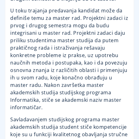
U toku trajanja predavanja kandidat može da
definiše temu za master rad. Projektni zadaci iz
prvog i drugog semestra mogu da budu
integrisani u master rad. Projektni zadaci daju
priliku studentima master studija da putem
praktičnog rada i istraživanja rešavaju
konkretne probleme iz prakse, uz upotrebu
naučnih metoda i postupaka, kao i da povezuju
osnovna znanja iz različitih oblasti i primenjuju
ih u svom radu, koje konačno obrađuju u
master radu. Nakon završetka master
akademskih studija studijskog programa
Informatika, stiče se akademski naziv master
informatičar.
Savladavanjem studijskog programa master
akademskih studija student stiče kompetencije
koje su u funkciji kvalitetnog obavljanja stručne