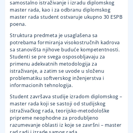
samostalno istraživanje i izradu diplomskog
master rada, kao i za odbranu diplomskog
master rada student ostvaruje ukupno 30 ESPB
poena.
Struktura predmeta je usaglašena sa
potrebama formiranja visokostručnih kadrova
sa stanovišta njihove buduće kompetentnosti.
Studenti se pre svega osposobljavaju za
primenu adekvatnih metodologija za
istraživanje, a zatim se uvode u složenu
problematiku softverskog inženjerstva i
informacionih tehnologija.
Student završava studije izradom diplomskog –
master rada koji se sastoji od studijskog
istraživačkog rada, teorijsko-metodološke
pripreme neophodne za produbljeno
razumevanje oblasti iz koje se završni – master
rad radi i izrade samog rada.