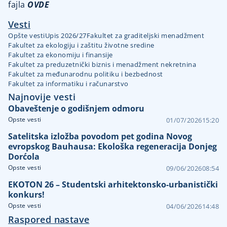
fajla
OVDE
Vesti
Opšte vesti
Upis 2026/27
Fakultet za graditeljski menadžment
Fakultet za ekologiju i zaštitu životne sredine
Fakultet za ekonomiju i finansije
Fakultet za preduzetnički biznis i menadžment nekretnina
Fakultet za međunarodnu politiku i bezbednost
Fakultet za informatiku i računarstvo
Najnovije vesti
Obaveštenje o godišnjem odmoru
Opste vesti
01/07/2026
15:20
Satelitska izložba povodom pet godina Novog
evropskog Bauhausa: Ekološka regeneracija Donjeg
Dorćola
Opste vesti
09/06/2026
08:54
EKOTON 26 – Studentski arhitektonsko-urbanistički
konkurs!
Opste vesti
04/06/2026
14:48
Raspored nastave