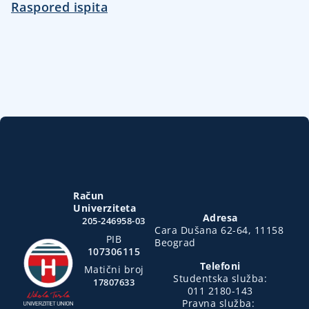
Raspored ispita
Račun
Univerziteta
Adresa
205-246958-03
Cara Dušana 62-64, 11158
PIB
Beograd
107306115
Telefoni
Matični broj
Studentska služba:
17807633
011 2180-143
Pravna služba: