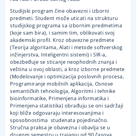
Studijski program čine obavezni i izborni
predmeti. Student može uticati na strukturu
studijskog programa sa izbornim predmetima
(koje sam bira), i samim tim, oblikovati svoj
akademski profil. Kroz obavezne predmete
(Teorija algoritama, Alati i metode softverskog
inžinjerstva, Inteligentni sistemi) i SIR-a,
obezbeđuje se sticanje neophodnih znanja i
veština u ovoj oblasti, a kroz izborne predmete
(Modelovanje i optimizacija poslovnih procesa,
Programiranje mobilnih aplikacija, Osnove
semantičkih tehnologija, Algoritmi i tehnike
bioinformatike, Primenjena informatika i
Primenjena statistika) obrađuju se oni sadržaji
koji bliže odgovaraju interesovanjima i
sposobnostima studenata pojedinačno.
Stručna praksa je obavezna i obavlja se u
drugom semestru u trajanju od 90 časova.