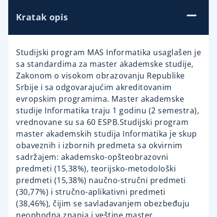
Kratak opis
Studijski program MAS Informatika usaglašen je
sa standardima za master akademske studije,
Zakonom o visokom obrazovanju Republike
Srbije i sa odgovarajućim akreditovanim
evropskim programima. Master akademske
studije Informatika traju 1 godinu (2 semestra),
vrednovane su sa 60 ESPB.Studijski program
master akademskih studija Informatika je skup
obaveznih i izbornih predmeta sa okvirnim
sadržajem: akademsko-opšteobrazovni
predmeti (15,38%), teorijsko-metodološki
predmeti (15,38%) naučno-stručni predmeti
(30,77%) i stručno-aplikativni predmeti
(38,46%), čijim se savladavanjem obezbeđuju
neophodna znanja i veštine master