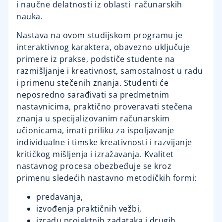
i naučne delatnosti iz oblasti računarskih
nauka.
Nastava na ovom studijskom programu je
interaktivnog karaktera, obavezno uključuje
primere iz prakse, podstiče studente na
razmišljanje i kreativnost, samostalnost u radu
i primenu stečenih znanja. Studenti će
neposredno sarađivati sa predmetnim
nastavnicima, praktično proveravati stečena
znanja u specijalizovanim računarskim
učionicama, imati priliku za ispoljavanje
individualne i timske kreativnosti i razvijanje
kritičkog mišljenja i izražavanja. Kvalitet
nastavnog procesa obezbeđuje se kroz
primenu sledećih nastavno metodičkih formi:
predavanja,
izvođenja praktičnih vežbi,
izradu projektnih zadataka i drugih