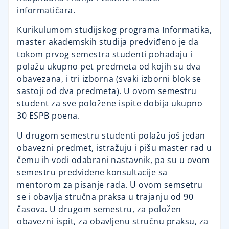
informatičara.
Kurikulumom studijskog programa Informatika,
master akademskih studija predviđeno je da
tokom prvog semestra studenti pohađaju i
polažu ukupno pet predmeta od kojih su dva
obavezana, i tri izborna (svaki izborni blok se
sastoji od dva predmeta). U ovom semestru
student za sve položene ispite dobija ukupno
30 ESPB poena.
U drugom semestru studenti polažu još jedan
obavezni predmet, istražuju i pišu master rad u
čemu ih vodi odabrani nastavnik, pa su u ovom
semestru predviđene konsultacije sa
mentorom za pisanje rada. U ovom semsetru
se i obavlja stručna praksa u trajanju od 90
časova. U drugom semestru, za položen
obavezni ispit, za obavljenu stručnu praksu, za