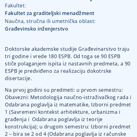
Fakultet:
Fakultet za graditeljski menadžment
Naučna, stručna ili umetnička oblast:
Građevinsko inženjerstvo
Doktorske akademske studije Građevinarstvo traju
tri godine i vrede 180 ESPB. Od toga se 90 ESPB
stiče polaganjem ispita iz nastavnih predmeta, a 90
ESPB je predviđeno za realizaciju dokotrske
disertacije.
Na prvoj godini su predmeti: u prvom semestru:
Obavezni: Metodologija naučno-istraživačkog rada i
Odabrana poglavlja iz matematike, Izborni predmet
1 (Savremeni kontekst arhitekture, urbanizma i
građenja i
Odabrana poglavlja iz teorije
konstrukcija
); u drugom semestru: Izborni predmet
2 – bira se 2 od 4 (Odabrana poglavlja iz računske