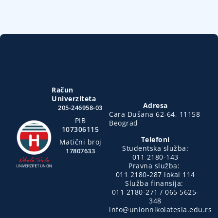
Račun
Univerziteta
Adresa
205-246958-03
Cara Dušana 62-64, 11158
PIB
Beograd
107306115
Telefoni
Matični broj
Studentska služba:
17807633
011 2180-143
Pravna služba:
011 2180-287 lokal 114
Služba finansija:
011 2180-271 / 065 5625-
348
info@unionnikolatesla.edu.rs