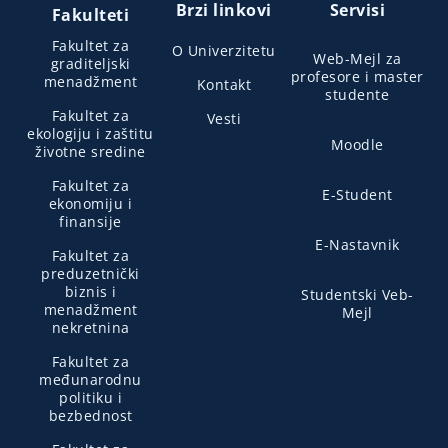
Brzi linkovi
Servisi
Fakulteti
Fakultet za
O Univerzitetu
Web-Mejl za
graditeljski
profesore i master
menadžment
Kontakt
studente
Fakultet za
Vesti
ekologiju i zaštitu
Moodle
životne sredine
Fakultet za
E-Student
ekonomiju i
finansije
E-Nastavnik
Fakultet za
preduzetnički
biznis i
Studentski Veb-
menadžment
Mejl
nekretnina
Fakultet za
međunarodnu
politiku i
bezbednost