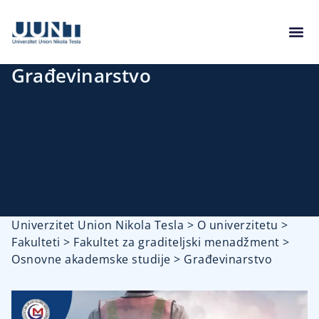
Građevinarstvo
Univerzitet Union Nikola Tesla
>
O univerzitetu
>
Fakulteti
>
Fakultet za graditeljski menadžment
>
Osnovne akademske studije
>
Građevinarstvo