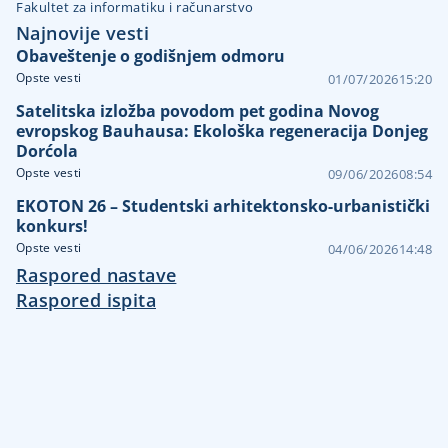
Fakultet za informatiku i računarstvo
Najnovije vesti
Obaveštenje o godišnjem odmoru
Opste vesti
01/07/2026
15:20
Satelitska izložba povodom pet godina Novog
evropskog Bauhausa: Ekološka regeneracija Donjeg
Dorćola
Opste vesti
09/06/2026
08:54
EKOTON 26 – Studentski arhitektonsko-urbanistički
konkurs!
Opste vesti
04/06/2026
14:48
Raspored nastave
Raspored ispita