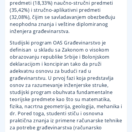
predmeti (18,33%) naučno-stručni predmeti
(35,42%) i stručno-aplika­tivni predmeti
(32,08%), čijim se savladavanjem obezbeđuju
neophodna znanja i veštine diplomiranog
inženjera građevinarstva.
Studijski program OAS Građevinarstvo je
definisan u skladu sa Zakonom o visokom
obrazovanju republike Srbije i Bolonjskom
deklaracijom i koncipiran tako da pruži
adekvatnu osnovu za budući rad u
građevinarstvu. U prvoj fazi koja predstavlja
osnov za razumevanje inženjerske struke,
studijski program obuhvata fundamentalne
teorijske predmete kao što su matematika,
fizika, nacrtna geometrija, geologija, mehanika i
dr. Pored toga, studenti stiču i osnovna
praktična znanja iz primene računarske tehnike
za potrebe građevinarstva (računarsko