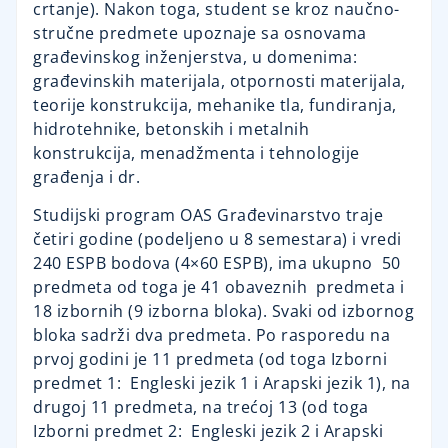
crtanje). Nakon toga, student se kroz naučno-
stručne predmete upoznaje sa osnovama
građevinskog inženjerstva, u domenima:
građevinskih materijala, otpornosti materijala,
teorije konstrukcija, mehanike tla, fundiranja,
hidrotehnike, betonskih i metalnih
konstrukcija, menadžmenta i tehnologije
građenja i dr.
Studijski program OAS Građevinarstvo traje
četiri godine (podeljeno u 8 semestara) i vredi
240 ESPB bodova (4×60 ESPB), ima ukupno 50
predmeta od toga je 41 obaveznih predmeta i
18 izbornih (9 izborna bloka). Svaki od izbornog
bloka sadrži dva predmeta. Po rasporedu na
prvoj godini je 11 predmeta (od toga Izborni
predmet 1: Engleski jezik 1 i Arapski jezik 1), na
drugoj 11 predmeta, na trećoj 13 (od toga
Izborni predmet 2: Engleski jezik 2 i Arapski