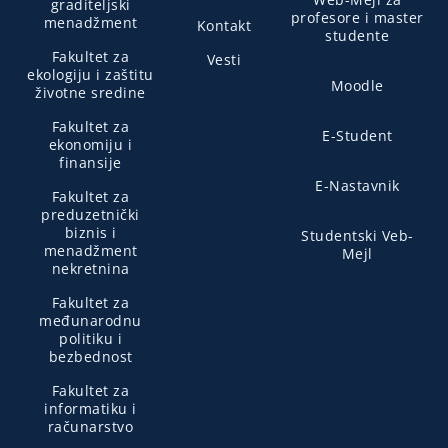
graditeljski
profesore i master
menadžment
Kontakt
studente
Fakultet za
Vesti
ekologiju i zaštitu
Moodle
životne sredine
Fakultet za
E-Student
ekonomiju i
finansije
E-Nastavnik
Fakultet za
preduzetnički
biznis i
Studentski Veb-
menadžment
Mejl
nekretnina
Fakultet za
međunarodnu
politiku i
bezbednost
Fakultet za
informatiku i
računarstvo