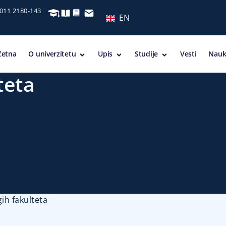
 011 2180-143
EN
četna
O univerzitetu
Upis
Studije
Vesti
Nauk
teta
ih fakulteta