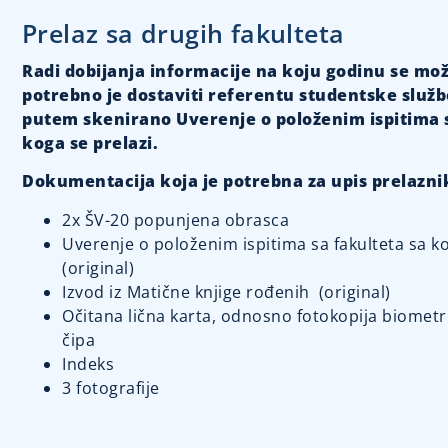
Prelaz sa drugih fakulteta
Radi dobijanja informacije na koju godinu se mož
potrebno je dostaviti referentu studentske služ
putem skenirano Uverenje o položenim ispitima s
koga se prelazi.
Dokumentacija koja je potrebna za upis prelazni
2x ŠV-20 popunjena obrasca
Uverenje o položenim ispitima sa fakulteta sa ko
(original)
Izvod iz Matične knjige rođenih (original)
Očitana lična karta, odnosno fotokopija biometri
čipa
Indeks
3 fotografije