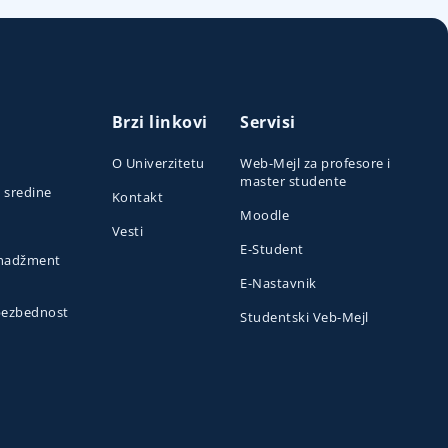
Brzi linkovi
Servisi
O Univerzitetu
Web-Mejl za profesore i
master studente
e sredine
Kontakt
Moodle
Vesti
E-Student
menadžment
E-Nastavnik
 bezbednost
Studentski Veb-Mejl
o