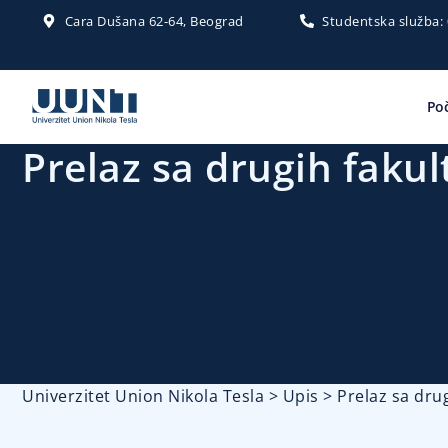
Cara Dušana 62-64, Beograd
Studentska služba:
Po
Prelaz sa drugih fakul
Univerzitet Union Nikola Tesla
>
Upis
>
Prelaz sa drug