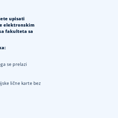
ete upisati
be elektronskim
a fakulteta sa
ka:
ga se prelazi
jske lične karte bez