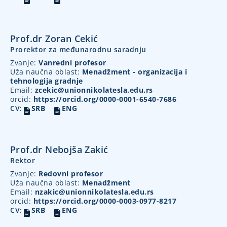
Prof.dr Zoran Cekić
Prorektor za međunarodnu saradnju
Zvanje:
Vanredni profesor
Uža naučna oblast:
Menadžment - organizacija i
tehnologija gradnje
Email:
zcekic@unionnikolatesla.edu.rs
orcid:
https://orcid.org/0000-0001-6540-7686
CV:
SRB
ENG
Prof.dr Nebojša Zakić
Rektor
Zvanje:
Redovni profesor
Uža naučna oblast:
Menadžment
Email:
nzakic@unionnikolatesla.edu.rs
orcid:
https://orcid.org/0000-0003-0977-8217
CV:
SRB
ENG