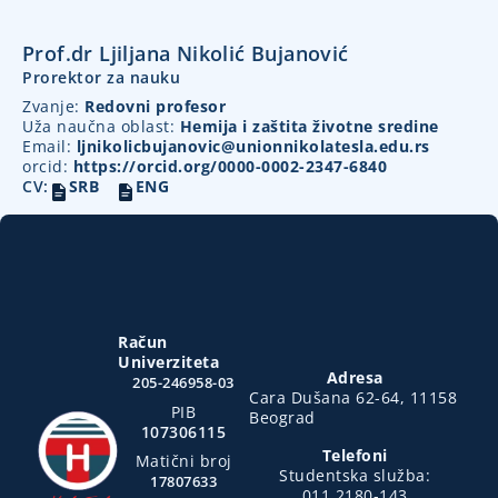
Prof.dr Ljiljana Nikolić Bujanović
Prorektor za nauku
Zvanje:
Redovni profesor
Uža naučna oblast:
Hemija i zaštita životne sredine
Email:
ljnikolicbujanovic@unionnikolatesla.edu.rs
orcid:
https://orcid.org/0000-0002-2347-6840
CV:
SRB
ENG
Račun
Univerziteta
Adresa
205-246958-03
Cara Dušana 62-64, 11158
PIB
Beograd
107306115
Telefoni
Matični broj
Studentska služba:
17807633
011 2180-143