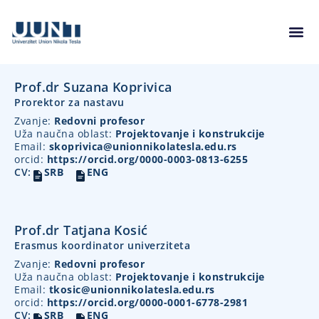
Prof.dr Suzana Koprivica
Prorektor za nastavu
Zvanje:
Redovni profesor
Uža naučna oblast:
Projektovanje i konstrukcije
Email:
skoprivica@unionnikolatesla.edu.rs
orcid:
https://orcid.org/0000-0003-0813-6255
CV:
SRB
ENG
Prof.dr Tatjana Kosić
Erasmus koordinator univerziteta
Zvanje:
Redovni profesor
Uža naučna oblast:
Projektovanje i konstrukcije
Email:
tkosic@unionnikolatesla.edu.rs
orcid:
https://orcid.org/0000-0001-6778-2981
CV:
SRB
ENG