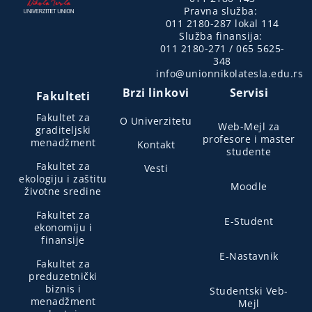
Pravna služba:
011 2180-287 lokal 114
Služba finansija:
011 2180-271 / 065 5625-
348
info@unionnikolatesla.edu.rs
Brzi linkovi
Servisi
Fakulteti
Fakultet za
O Univerzitetu
Web-Mejl za
graditeljski
profesore i master
menadžment
Kontakt
studente
Fakultet za
Vesti
ekologiju i zaštitu
Moodle
životne sredine
Fakultet za
E-Student
ekonomiju i
finansije
E-Nastavnik
Fakultet za
preduzetnički
biznis i
Studentski Veb-
menadžment
Mejl