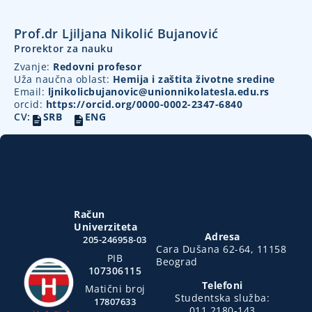
Prof.dr Ljiljana Nikolić Bujanović
Prorektor za nauku
Zvanje:
Redovni profesor
Uža naučna oblast:
Hemija i zaštita životne sredine
Email:
ljnikolicbujanovic@unionnikolatesla.edu.rs
orcid:
https://orcid.org/0000-0002-2347-6840
CV:
SRB
ENG
Račun
Univerziteta
Adresa
205-246958-03
Cara Dušana 62-64, 11158
PIB
Beograd
107306115
Telefoni
Matični broj
Studentska služba:
17807633
011 2180-143