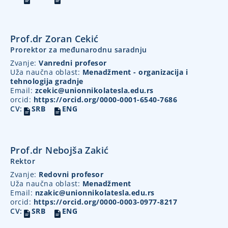
Prof.dr Zoran Cekić
Prorektor za međunarodnu saradnju
Zvanje:
Vanredni profesor
Uža naučna oblast:
Menadžment - organizacija i
tehnologija gradnje
Email:
zcekic@unionnikolatesla.edu.rs
orcid:
https://orcid.org/0000-0001-6540-7686
CV:
SRB
ENG
Prof.dr Nebojša Zakić
Rektor
Zvanje:
Redovni profesor
Uža naučna oblast:
Menadžment
Email:
nzakic@unionnikolatesla.edu.rs
orcid:
https://orcid.org/0000-0003-0977-8217
CV:
SRB
ENG