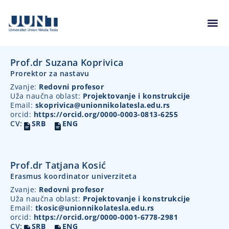
Prof.dr Suzana Koprivica
Prorektor za nastavu
Zvanje:
Redovni profesor
Uža naučna oblast:
Projektovanje i konstrukcije
Email:
skoprivica@unionnikolatesla.edu.rs
orcid:
https://orcid.org/0000-0003-0813-6255
CV:
SRB
ENG
Prof.dr Tatjana Kosić
Erasmus koordinator univerziteta
Zvanje:
Redovni profesor
Uža naučna oblast:
Projektovanje i konstrukcije
Email:
tkosic@unionnikolatesla.edu.rs
orcid:
https://orcid.org/0000-0001-6778-2981
CV:
SRB
ENG