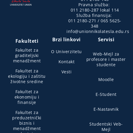
Pravna služba:
011 2180-287 lokal 114
Služba finansija:
011 2180-271 / 065 5625-
348
info@unionnikolatesla.edu.rs
Brzi linkovi
Servisi
Fakulteti
Fakultet za
O Univerzitetu
Web-Mejl za
graditeljski
profesore i master
menadžment
Kontakt
studente
Fakultet za
Vesti
ekologiju i zaštitu
Moodle
životne sredine
Fakultet za
E-Student
ekonomiju i
finansije
E-Nastavnik
Fakultet za
preduzetnički
biznis i
Studentski Veb-
menadžment
Mejl