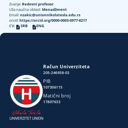
Zvanje:
Redovni profesor
Uža naučna oblast:
Menadžment
Email:
nzakic@unionnikolatesla.edu.rs
orcid:
https://orcid.org/0000-0003-0977-8217
CV:
SRB
ENG
Račun Univerziteta
205-246958-03
PIB
107306115
Matični broj
17807633