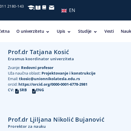
 011 2180-143
EN
četna
O univerzitetu
Upis
Studije
Vesti
Nauk
Prof.dr Tatjana Kosić
Erasmus koordinator univerziteta
Zvanje:
Redovni profesor
Uža naučna oblast:
Projektovanje i konstrukcije
Email:
tkosic@unionnikolatesla.edu.rs
orcid:
https://orcid.org/0000-0001-6778-2981
CV:
SRB
ENG
Prof.dr Ljiljana Nikolić Bujanović
Prorektor za nauku