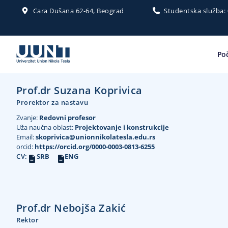
Cara Dušana 62-64, Beograd
Studentska služba:
Po
Prof.dr Suzana Koprivica
Prorektor za nastavu
Zvanje:
Redovni profesor
Uža naučna oblast:
Projektovanje i konstrukcije
Email:
skoprivica@unionnikolatesla.edu.rs
orcid:
https://orcid.org/0000-0003-0813-6255
CV:
SRB
ENG
Prof.dr Nebojša Zakić
Rektor