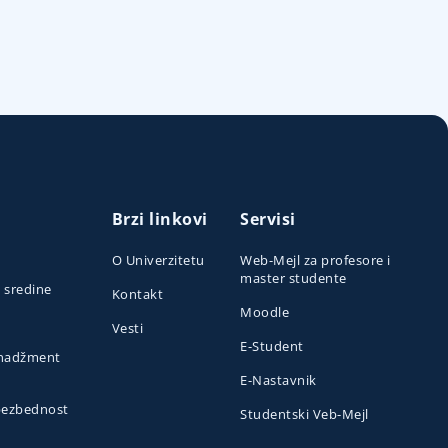
Brzi linkovi
Servisi
O Univerzitetu
Web-Mejl za profesore i
master studente
e sredine
Kontakt
Moodle
Vesti
E-Student
menadžment
E-Nastavnik
 bezbednost
Studentski Veb-Mejl
o