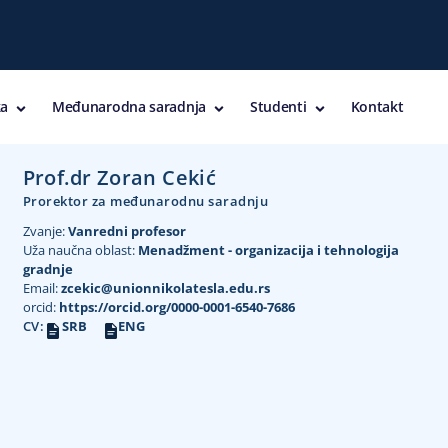
a
Međunarodna saradnja
Studenti
Kontakt
Prof.dr Zoran Cekić
Prorektor za međunarodnu saradnju
Zvanje:
Vanredni profesor
Uža naučna oblast:
Menadžment - organizacija i tehnologija
gradnje
Email:
zcekic@unionnikolatesla.edu.rs
orcid:
https://orcid.org/0000-0001-6540-7686
CV:
SRB
ENG