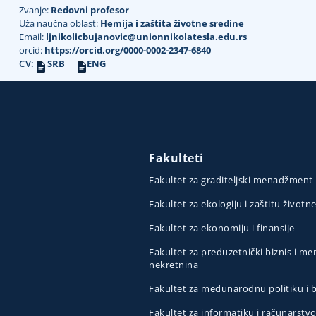
Zvanje:
Redovni profesor
Uža naučna oblast:
Hemija i zaštita životne sredine
Email:
ljnikolicbujanovic@unionnikolatesla.edu.rs
orcid:
https://orcid.org/0000-0002-2347-6840
CV:
SRB
ENG
Fakulteti
Fakultet za graditeljski menadžment
Fakultet za ekologiju i zaštitu životn
Fakultet za ekonomiju i finansije
Fakultet za preduzetnički biznis i 
nekretnina
Fakultet za međunarodnu politiku i
Fakultet za informatiku i računarstv