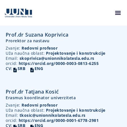
Prof.dr Suzana Koprivica
Prorektor za nastavu
Zvanje:
Redovni profesor
Uža naučna oblast:
Projektovanje i konstrukcije
Email:
skoprivica@unionnikolatesla.edu.rs
orcid:
https://orcid.org/0000-0003-0813-6255
CV:
SRB
ENG
Prof.dr Tatjana Kosić
Erasmus koordinator univerziteta
Zvanje:
Redovni profesor
Uža naučna oblast:
Projektovanje i konstrukcije
Email:
tkosic@unionnikolatesla.edu.rs
orcid:
https://orcid.org/0000-0001-6778-2981
CV:
SRB
ENG