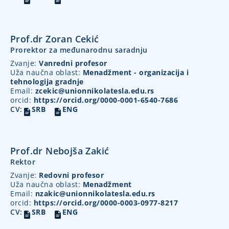
Prof.dr Zoran Cekić
Prorektor za međunarodnu saradnju
Zvanje:
Vanredni profesor
Uža naučna oblast:
Menadžment - organizacija i
tehnologija gradnje
Email:
zcekic@unionnikolatesla.edu.rs
orcid:
https://orcid.org/0000-0001-6540-7686
CV:
SRB
ENG
Prof.dr Nebojša Zakić
Rektor
Zvanje:
Redovni profesor
Uža naučna oblast:
Menadžment
Email:
nzakic@unionnikolatesla.edu.rs
orcid:
https://orcid.org/0000-0003-0977-8217
CV:
SRB
ENG