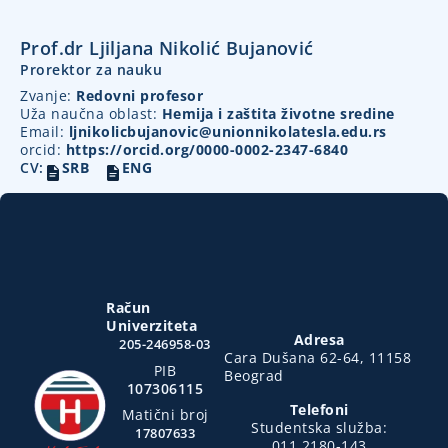
Prof.dr Ljiljana Nikolić Bujanović
Prorektor za nauku
Zvanje:
Redovni profesor
Uža naučna oblast:
Hemija i zaštita životne sredine
Email:
ljnikolicbujanovic@unionnikolatesla.edu.rs
orcid:
https://orcid.org/0000-0002-2347-6840
CV:
SRB
ENG
Račun
Univerziteta
Adresa
205-246958-03
Cara Dušana 62-64, 11158
PIB
Beograd
107306115
Telefoni
Matični broj
Studentska služba:
17807633
011 2180-143