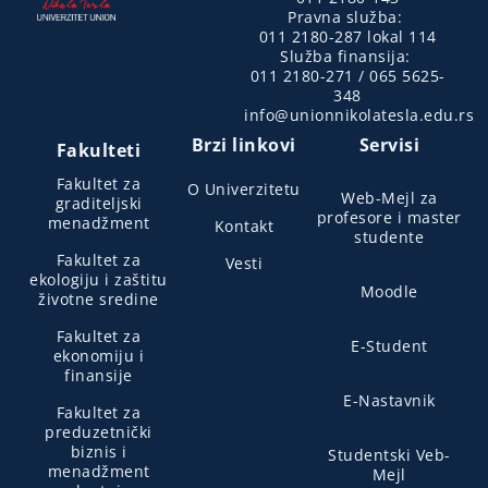
Pravna služba:
011 2180-287 lokal 114
Služba finansija:
011 2180-271 / 065 5625-
348
info@unionnikolatesla.edu.rs
Brzi linkovi
Servisi
Fakulteti
Fakultet za
O Univerzitetu
Web-Mejl za
graditeljski
profesore i master
menadžment
Kontakt
studente
Fakultet za
Vesti
ekologiju i zaštitu
Moodle
životne sredine
Fakultet za
E-Student
ekonomiju i
finansije
E-Nastavnik
Fakultet za
preduzetnički
biznis i
Studentski Veb-
menadžment
Mejl