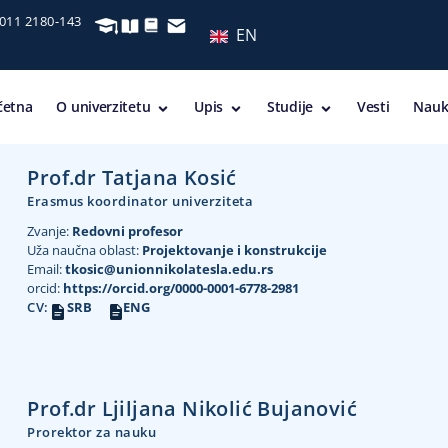
 011 2180-143
EN
četna
O univerzitetu
Upis
Studije
Vesti
Nauk
Prof.dr Tatjana Kosić
Erasmus koordinator univerziteta
Zvanje:
Redovni profesor
Uža naučna oblast:
Projektovanje i konstrukcije
Email:
tkosic@unionnikolatesla.edu.rs
orcid:
https://orcid.org/0000-0001-6778-2981
CV:
SRB
ENG
Prof.dr Ljiljana Nikolić Bujanović
Prorektor za nauku