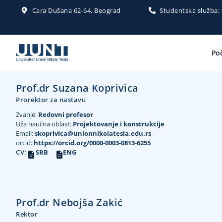
Cara Dušana 62-64, Beograd
Studentska služba:
Po
Prof.dr Suzana Koprivica
Prorektor za nastavu
Zvanje:
Redovni profesor
Uža naučna oblast:
Projektovanje i konstrukcije
Email:
skoprivica@unionnikolatesla.edu.rs
orcid:
https://orcid.org/0000-0003-0813-6255
CV:
SRB
ENG
Prof.dr Nebojša Zakić
Rektor