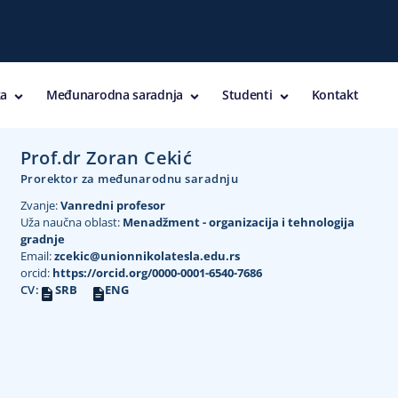
a
Međunarodna saradnja
Studenti
Kontakt
Prof.dr Zoran Cekić
Prorektor za međunarodnu saradnju
Zvanje:
Vanredni profesor
Uža naučna oblast:
Menadžment - organizacija i tehnologija
gradnje
Email:
zcekic@unionnikolatesla.edu.rs
orcid:
https://orcid.org/0000-0001-6540-7686
CV:
SRB
ENG