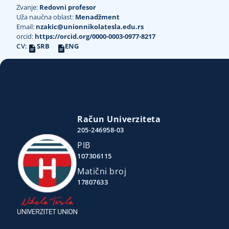
Zvanje:
Redovni profesor
Uža naučna oblast:
Menadžment
Email:
nzakic@unionnikolatesla.edu.rs
orcid:
https://orcid.org/0000-0003-0977-8217
CV:
SRB
ENG
Račun Univerziteta
205-246958-03
PIB
107306115
Matični broj
17807633