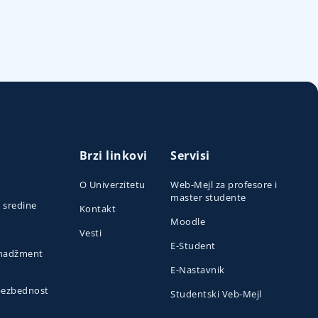
Brzi linkovi
Servisi
O Univerzitetu
Web-Mejl za profesore i
master studente
e sredine
Kontakt
Moodle
Vesti
E-Student
menadžment
E-Nastavnik
 bezbednost
Studentski Veb-Mejl
o