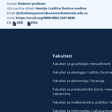
Zvanje:
Redovni profesor
Uža naučna oblast:
Hemija i zaštita životne sredine
Email:
ljnikolicbujanovic@unionnikolatesla.edu.rs
orcid:
https://orcid.org/0000-0002-2347-6840
CV:
SRB
ENG
Fakulteti
Fakultet za graditeljski menadžment
Fakultet za ekologiju i zaštitu životn
Fakultet za ekonomiju i finansije
Fakultet za preduzetnički biznis i 
nekretnina
Fakultet za međunarodnu politiku i
Fakultet za informatiku i računarstv