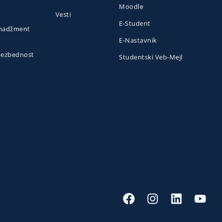
Moodle
Vesti
E-Student
menadžment
E-Nastavnik
 bezbednost
Studentski Veb-Mejl
o