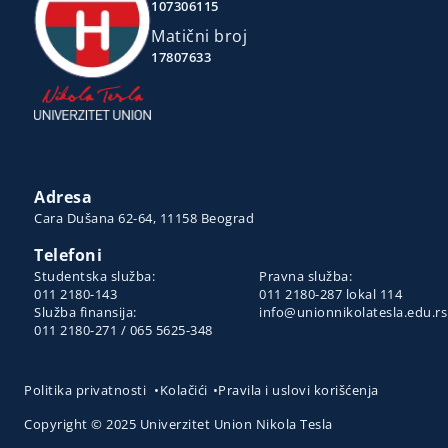
107306115
Matični broj
17807633
Adresa
Cara Dušana 62-64, 11158 Beograd
Telefoni
Studentska služba:
Pravna služba:
011 2180-143
011 2180-287 lokal 114
Služba finansija:
info@unionnikolatesla.edu.rs
011 2180-271 / 065 5625-348
Politika privatnosti
•
Kolačići
•
Pravila i uslovi korišćenja
Copyright © 2025 Univerzitet Union Nikola Tesla