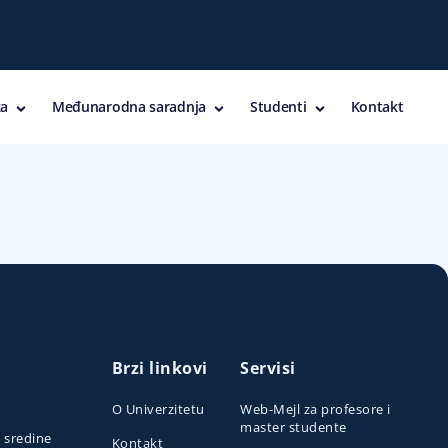
a
Međunarodna saradnja
Studenti
Kontakt
Brzi linkovi
Servisi
O Univerzitetu
Web-Mejl za profesore i
master studente
e sredine
Kontakt