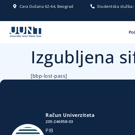
Cara Dušana 62-64, Beograd
Studentska služba:
Po
Izgubljena s
[bbp-lost-pass]
Račun Univerziteta
205-246958-03
PIB