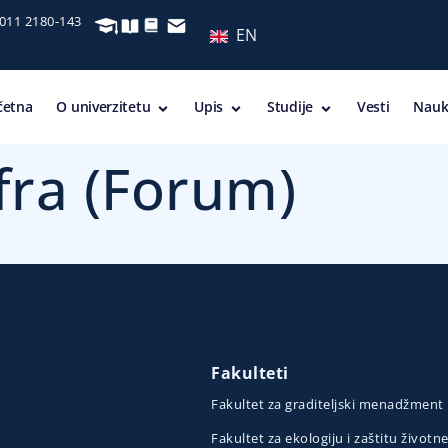
 011 2180-143
EN
četna
O univerzitetu
Upis
Studije
Vesti
Nauk
ifra (Forum)
Fakulteti
Fakultet za graditeljski menadžment
Fakultet za ekologiju i zaštitu životn