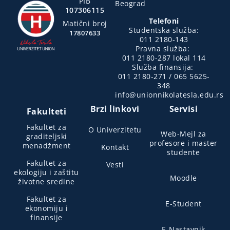
PIB
Beograd
107306115
Telefoni
Matični broj
Studentska služba:
17807633
011 2180-143
Pravna služba:
011 2180-287 lokal 114
Služba finansija:
011 2180-271 / 065 5625-
348
info@unionnikolatesla.edu.rs
Brzi linkovi
Servisi
Fakulteti
Fakultet za
O Univerzitetu
Web-Mejl za
graditeljski
profesore i master
menadžment
Kontakt
studente
Fakultet za
Vesti
ekologiju i zaštitu
Moodle
životne sredine
Fakultet za
E-Student
ekonomiju i
finansije
E-Nastavnik