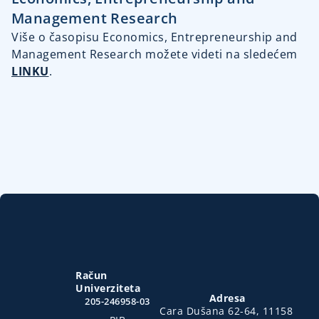
Management Research
Više o časopisu Economics, Entrepreneurship and
Management Research možete videti na sledećem
LINKU
.
Račun
Univerziteta
Adresa
205-246958-03
Cara Dušana 62-64, 11158