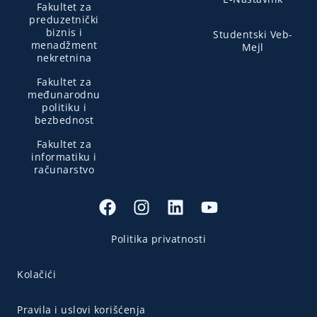
Fakultet za
preduzetnički
biznis i
Studentski Veb-
menadžment
Mejl
nekretnina
Fakultet za
međunarodnu
politiku i
bezbednost
Fakultet za
informatiku i
računarstvo
Politika privatnosti
Kolačići
Pravila i uslovi korišćenja