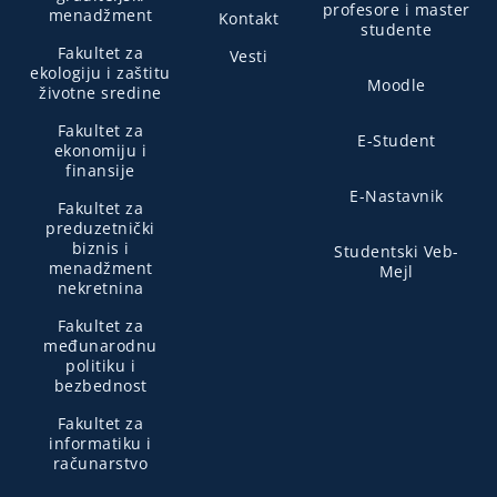
profesore i master
menadžment
Kontakt
studente
Fakultet za
Vesti
ekologiju i zaštitu
Moodle
životne sredine
Fakultet za
E-Student
ekonomiju i
finansije
E-Nastavnik
Fakultet za
preduzetnički
biznis i
Studentski Veb-
menadžment
Mejl
nekretnina
Fakultet za
međunarodnu
politiku i
bezbednost
Fakultet za
informatiku i
računarstvo