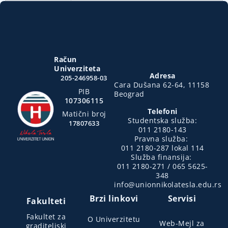
Račun
Univerziteta
Adresa
205-246958-03
Cara Dušana 62-64, 11158
PIB
Beograd
107306115
Telefoni
Matični broj
Studentska služba:
17807633
011 2180-143
Pravna služba:
011 2180-287 lokal 114
Služba finansija:
011 2180-271 / 065 5625-
348
info@unionnikolatesla.edu.rs
Brzi linkovi
Servisi
Fakulteti
Fakultet za
O Univerzitetu
Web-Mejl za
graditeljski