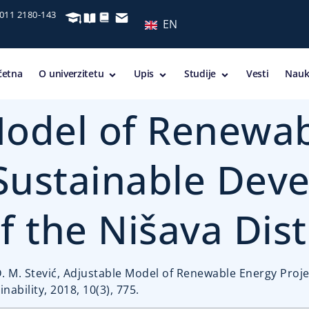
 011 2180-143
EN
četna
O univerzitetu
Upis
Studije
Vesti
Nauk
Model of Renewab
 Sustainable Dev
 the Nišava Distr
 D. M. Stević, Adjustable Model of Renewable Energy Proj
nability, 2018, 10(3), 775.