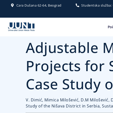
Cara Dušana 62-64, Beograd
Studentska služba:
Po
Adjustable 
Projects for
Case Study of
V. Dimić, Mimica Milošević, D.M Milošević,
Study of the Nišava District in Serbia, Sustai