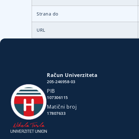
Strana do
URL
Račun Univerziteta
205-246958-03
PIB
107306115
Matični broj
17807633