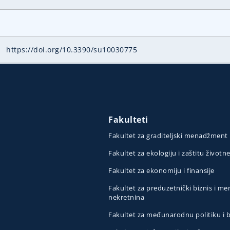
https://doi.org/10.3390/su10030775
Fakulteti
Fakultet za graditeljski menadžment
Fakultet za ekologiju i zaštitu životn
Fakultet za ekonomiju i finansije
Fakultet za preduzetnički biznis i 
nekretnina
Fakultet za međunarodnu politiku i