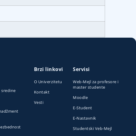
Brzi linkovi
Servisi
O Univerzitetu
Web-Mejl za profesore i
master studente
e sredine
Kontakt
Moodle
Vesti
E-Student
menadžment
E-Nastavnik
 bezbednost
Studentski Veb-Mejl