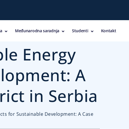
a
Međunarodna saradnja
Studenti
Kontakt
le Energy
elopment: A
ict in Serbia
ects for Sustainable Development: A Case