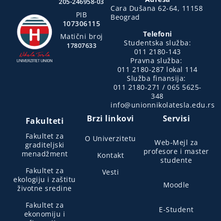
205-246958-03
Cara Dušana 62-64, 11158
PIB
Beograd
107306115
Telefoni
Matični broj
Studentska služba:
17807633
011 2180-143
Pravna služba:
011 2180-287 lokal 114
Služba finansija:
011 2180-271 / 065 5625-
348
info@unionnikolatesla.edu.rs
Brzi linkovi
Servisi
Fakulteti
Fakultet za
O Univerzitetu
Web-Mejl za
graditeljski
profesore i master
menadžment
Kontakt
studente
Fakultet za
Vesti
ekologiju i zaštitu
Moodle
životne sredine
Fakultet za
E-Student
ekonomiju i