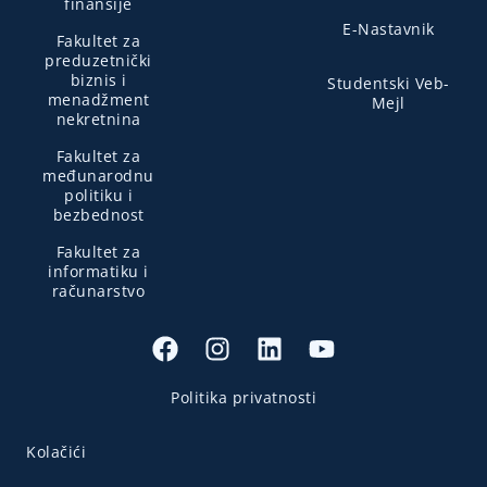
finansije
E-Nastavnik
Fakultet za
preduzetnički
biznis i
Studentski Veb-
menadžment
Mejl
nekretnina
Fakultet za
međunarodnu
politiku i
bezbednost
Fakultet za
informatiku i
računarstvo
Politika privatnosti
Kolačići