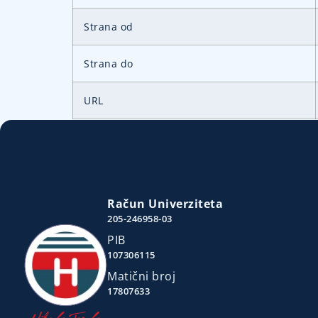
Strana od
Strana do
URL
Račun Univerziteta
205-246958-03
PIB
107306115
Matični broj
17807633