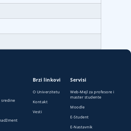
Brzi linkovi
Servisi
O Univerzitetu
Web-Mejl za profesore i
master studente
e sredine
Kontakt
Moodle
Vesti
E-Student
menadžment
E-Nastavnik