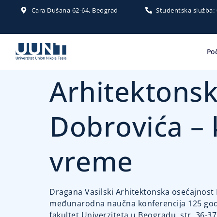
Cara Dušana 62-64, Beograd
Studentska služba:
Po
Arhitektonsk
Dobrovića – 
vreme
Dragana Vasilski Arhitektonska osećajnost 
međunarodna naučna konferencija 125 godin
fakultet Univerziteta u Beogradu, str. 36-3