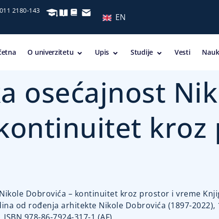
 011 2180-143
EN
četna
O univerzitetu
Upis
Studije
Vesti
Nauk
a osećajnost Nik
kontinuitet kroz 
Nikole Dobrovića – kontinuitet kroz prostor i vreme Knji
a od rođenja arhitekte Nikole Dobrovića (1897-2022), 1
7. ISBN 978-86-7924-317-1 (AF)