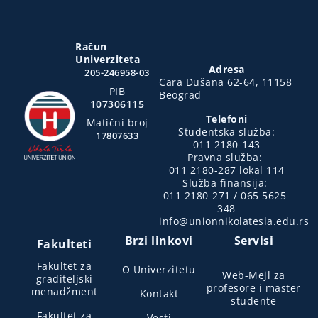
Račun
Univerziteta
Adresa
205-246958-03
Cara Dušana 62-64, 11158
PIB
Beograd
107306115
Telefoni
Matični broj
Studentska služba:
17807633
011 2180-143
Pravna služba:
011 2180-287 lokal 114
Služba finansija:
011 2180-271 / 065 5625-
348
info@unionnikolatesla.edu.rs
Brzi linkovi
Servisi
Fakulteti
Fakultet za
O Univerzitetu
Web-Mejl za
graditeljski
profesore i master
menadžment
Kontakt
studente
Fakultet za
Vesti