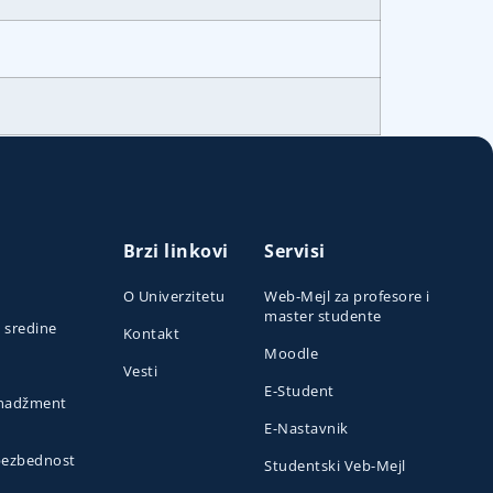
Brzi linkovi
Servisi
O Univerzitetu
Web-Mejl za profesore i
master studente
e sredine
Kontakt
Moodle
Vesti
E-Student
menadžment
E-Nastavnik
 bezbednost
Studentski Veb-Mejl