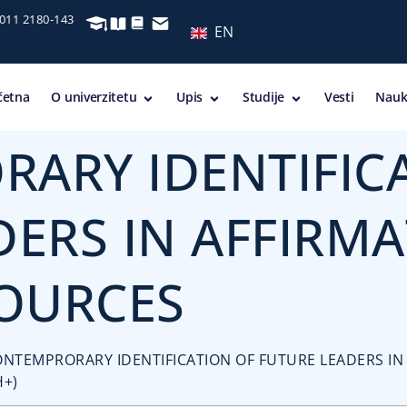
 011 2180-143
EN
četna
O univerzitetu
Upis
Studije
Vesti
Nauk
ARY IDENTIFIC
DERS IN AFFIRM
OURCES
c, CONTEMPRORARY IDENTIFICATION OF FUTURE LEADERS 
H+)