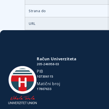
Strana do
URL
Račun Univerziteta
205-246958-03
PIB
107306115
Matični broj
17807633