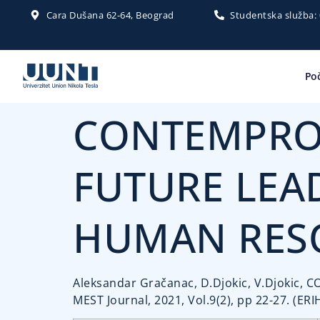
Cara Dušana 62-64, Beograd
Studentska služba:
Po
CONTEMPROR
FUTURE LEA
HUMAN RES
Aleksandar Gračanac, D.Djokic, V.Djoki
MEST Journal, 2021, Vol.9(2), pp 22-27. (ERI