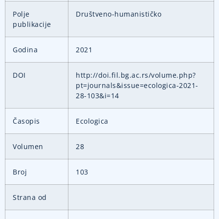
Polje
Društveno-humanističko
publikacije
Godina
2021
DOI
http://doi.fil.bg.ac.rs/volume.php?
pt=journals&issue=ecologica-2021-
28-103&i=14
Časopis
Ecologica
Volumen
28
Broj
103
Strana od