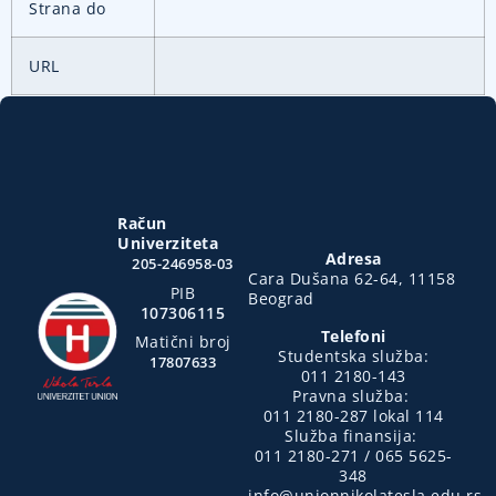
Strana do
URL
Račun
Univerziteta
Adresa
205-246958-03
Cara Dušana 62-64, 11158
PIB
Beograd
107306115
Telefoni
Matični broj
Studentska služba:
17807633
011 2180-143
Pravna služba:
011 2180-287 lokal 114
Služba finansija:
011 2180-271 / 065 5625-
348
info@unionnikolatesla.edu.rs