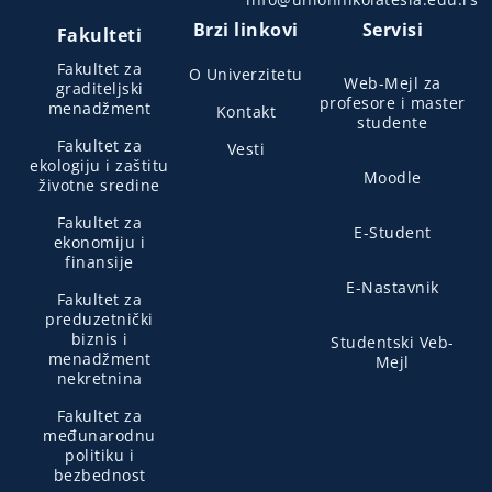
Brzi linkovi
Servisi
Fakulteti
Fakultet za
O Univerzitetu
Web-Mejl za
graditeljski
profesore i master
menadžment
Kontakt
studente
Fakultet za
Vesti
ekologiju i zaštitu
Moodle
životne sredine
Fakultet za
E-Student
ekonomiju i
finansije
E-Nastavnik
Fakultet za
preduzetnički
biznis i
Studentski Veb-
menadžment
Mejl
nekretnina
Fakultet za
međunarodnu
politiku i
bezbednost