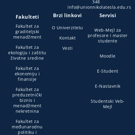
348
info@unionnikolatesla.edu.rs
Brzi linkovi
Servisi
Fakulteti
Fakultet za
O Univerzitetu
Web-Mejl za
graditeljski
profesore i master
menadžment
Kontakt
studente
Fakultet za
Vesti
ekologiju i zaštitu
Moodle
životne sredine
Fakultet za
E-Student
ekonomiju i
finansije
E-Nastavnik
Fakultet za
preduzetnički
biznis i
Studentski Veb-
menadžment
Mejl
nekretnina
Fakultet za
međunarodnu
politiku i