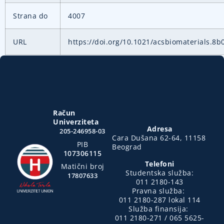
Strana do
4007
URL
https://doi.org/10.1021/acsbiomaterials.8b
Račun
Univerziteta
Adresa
205-246958-03
Cara Dušana 62-64, 11158
PIB
Beograd
107306115
Telefoni
Matični broj
Studentska služba:
17807633
011 2180-143
Pravna služba:
011 2180-287 lokal 114
Služba finansija:
011 2180-271 / 065 5625-