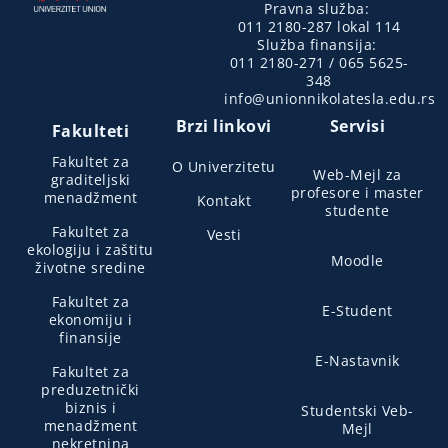
Pravna služba:
011 2180-287 lokal 114
Služba finansija:
011 2180-271 / 065 5625-
348
info@unionnikolatesla.edu.rs
Brzi linkovi
Servisi
Fakulteti
Fakultet za
O Univerzitetu
Web-Mejl za
graditeljski
profesore i master
menadžment
Kontakt
studente
Fakultet za
Vesti
ekologiju i zaštitu
Moodle
životne sredine
Fakultet za
E-Student
ekonomiju i
finansije
E-Nastavnik
Fakultet za
preduzetnički
biznis i
Studentski Veb-
menadžment
Mejl
nekretnina