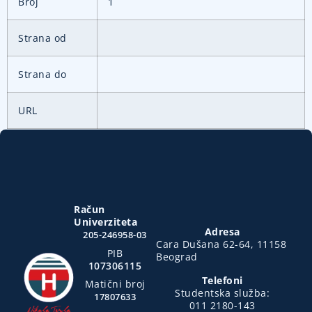
Broj
1
Strana od
Strana do
URL
Račun
Univerziteta
Adresa
205-246958-03
Cara Dušana 62-64, 11158
PIB
Beograd
107306115
Telefoni
Matični broj
Studentska služba:
17807633
011 2180-143