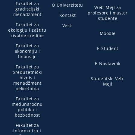
Fakultet za
O Univerzitetu
Web-Mejl za
graditeljski
profesore i master
menadžment
Kontakt
studente
Fakultet za
Vesti
ekologiju i zaštitu
Moodle
životne sredine
Fakultet za
E-Student
ekonomiju i
finansije
E-Nastavnik
Fakultet za
preduzetnički
biznis i
Studentski Veb-
menadžment
Mejl
nekretnina
Fakultet za
međunarodnu
politiku i
bezbednost
Fakultet za
informatiku i