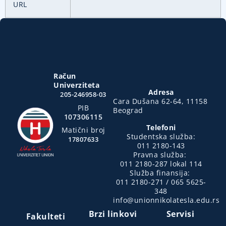
URL
Račun
Univerziteta
Adresa
205-246958-03
Cara Dušana 62-64, 11158
PIB
Beograd
107306115
Telefoni
Matični broj
Studentska služba:
17807633
011 2180-143
Pravna služba:
011 2180-287 lokal 114
Služba finansija:
011 2180-271 / 065 5625-
348
info@unionnikolatesla.edu.rs
Brzi linkovi
Servisi
Fakulteti