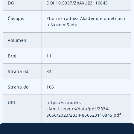
DOI
DOI 10.5937/ZbAkU2311084S
Časopis
Zbornik radova Akademije umetnosti
u Novom Sadu
Volumen
Broj
11
Strana od
84
Strana do
105
URL
https://scindeks-
clanci.ceon.rs/data/pdf/2334-
8666/2023/2334-86662311084S.pdf