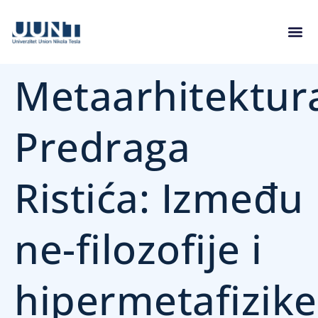
Metaarhitektur
Predraga
Ristića: Između
ne-filozofije i
hipermetafizike