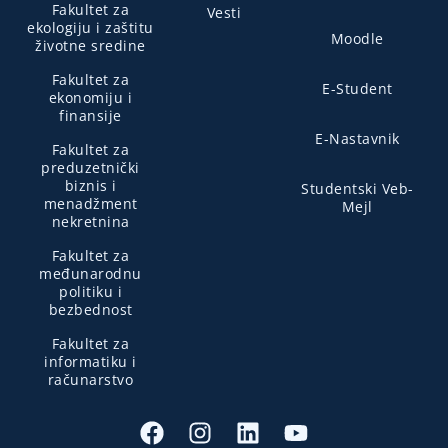
Fakultet za
Vesti
ekologiju i zaštitu
Moodle
životne sredine
Fakultet za
E-Student
ekonomiju i
finansije
E-Nastavnik
Fakultet za
preduzetnički
biznis i
Studentski Veb-
menadžment
Mejl
nekretnina
Fakultet za
međunarodnu
politiku i
bezbednost
Fakultet za
informatiku i
računarstvo