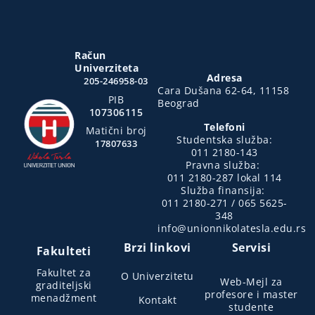
Račun
Univerziteta
Adresa
205-246958-03
Cara Dušana 62-64, 11158
PIB
Beograd
107306115
Telefoni
Matični broj
Studentska služba:
17807633
011 2180-143
Pravna služba:
011 2180-287 lokal 114
Služba finansija:
011 2180-271 / 065 5625-
348
info@unionnikolatesla.edu.rs
Brzi linkovi
Servisi
Fakulteti
Fakultet za
O Univerzitetu
Web-Mejl za
graditeljski
profesore i master
menadžment
Kontakt
studente