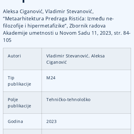
Aleksa Ciganović, Vladimir Stevanović,
“Metaarhitektura Predraga Ristića: Između ne-
filozofije i hipermetafizike”, Zbornik radova
Akademije umetnosti u Novom Sadu 11, 2023, str. 84-
105
Autori
Vladimir Stevanović, Aleksa
Ciganović
Tip
M24
publikacije
Polje
Tehničko-tehnološko
publikacije
Godina
2023