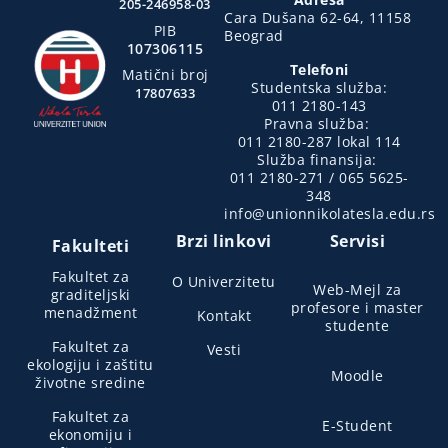
205-246958-03
Cara Dušana 62-64, 11158
PIB
Beograd
107306115
Telefoni
Matični broj
Studentska služba:
17807633
011 2180-143
Pravna služba:
011 2180-287 lokal 114
Služba finansija:
011 2180-271 / 065 5625-
348
info@unionnikolatesla.edu.rs
Brzi linkovi
Servisi
Fakulteti
Fakultet za
O Univerzitetu
Web-Mejl za
graditeljski
profesore i master
menadžment
Kontakt
studente
Fakultet za
Vesti
ekologiju i zaštitu
Moodle
životne sredine
Fakultet za
E-Student
ekonomiju i