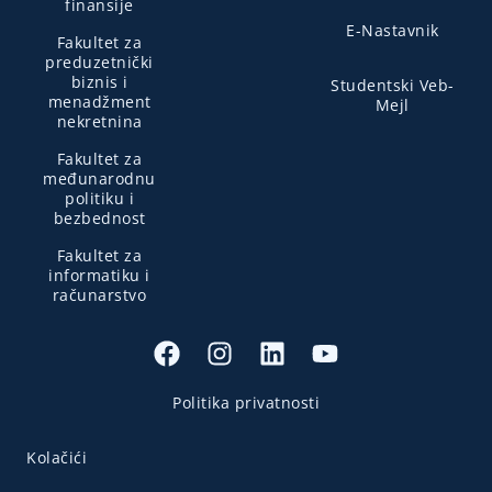
finansije
E-Nastavnik
Fakultet za
preduzetnički
biznis i
Studentski Veb-
menadžment
Mejl
nekretnina
Fakultet za
međunarodnu
politiku i
bezbednost
Fakultet za
informatiku i
računarstvo
Politika privatnosti
Kolačići