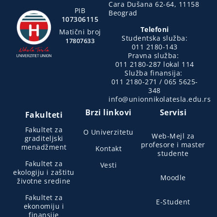
Cara Dušana 62-64, 11158
PIB
Beograd
107306115
Telefoni
Matični broj
Studentska služba:
17807633
011 2180-143
Pravna služba:
011 2180-287 lokal 114
Služba finansija:
011 2180-271 / 065 5625-
348
info@unionnikolatesla.edu.rs
Brzi linkovi
Servisi
Fakulteti
Fakultet za
O Univerzitetu
Web-Mejl za
graditeljski
profesore i master
menadžment
Kontakt
studente
Fakultet za
Vesti
ekologiju i zaštitu
Moodle
životne sredine
Fakultet za
E-Student
ekonomiju i
finansije