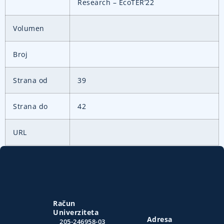
Research – EcoTER’22
Volumen
Broj
Strana od
39
Strana do
42
URL
Račun
Univerziteta
Adresa
205-246958-03