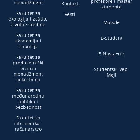
profesore i master
menadžment
Kontakt
studente
Fakultet za
Vesti
ekologiju i zaštitu
Moodle
životne sredine
Fakultet za
E-Student
ekonomiju i
finansije
E-Nastavnik
Fakultet za
preduzetnički
biznis i
Studentski Veb-
menadžment
Mejl
nekretnina
Fakultet za
međunarodnu
politiku i
bezbednost
Fakultet za
informatiku i
računarstvo