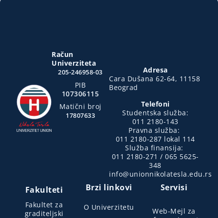
Račun
Univerziteta
Adresa
205-246958-03
Cara Dušana 62-64, 11158
PIB
Beograd
107306115
Telefoni
Matični broj
Studentska služba:
17807633
011 2180-143
Pravna služba:
011 2180-287 lokal 114
Služba finansija:
011 2180-271 / 065 5625-
348
info@unionnikolatesla.edu.rs
Brzi linkovi
Servisi
Fakulteti
Fakultet za
O Univerzitetu
Web-Mejl za
graditeljski