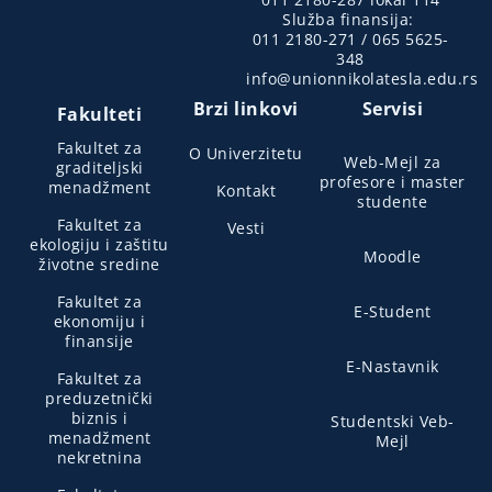
Služba finansija:
011 2180-271 / 065 5625-
348
info@unionnikolatesla.edu.rs
Brzi linkovi
Servisi
Fakulteti
Fakultet za
O Univerzitetu
Web-Mejl za
graditeljski
profesore i master
menadžment
Kontakt
studente
Fakultet za
Vesti
ekologiju i zaštitu
Moodle
životne sredine
Fakultet za
E-Student
ekonomiju i
finansije
E-Nastavnik
Fakultet za
preduzetnički
biznis i
Studentski Veb-
menadžment
Mejl
nekretnina