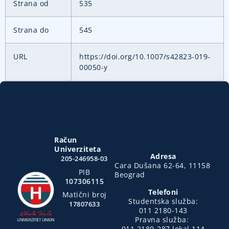
Strana od
535
Strana do
545
URL
https://doi.org/10.1007/s42823-019-
00050-y
Račun
Univerziteta
Adresa
205-246958-03
Cara Dušana 62-64, 11158
PIB
Beograd
107306115
Telefoni
Matični broj
Studentska služba:
17807633
011 2180-143
Pravna služba:
011 2180-287 lokal 114