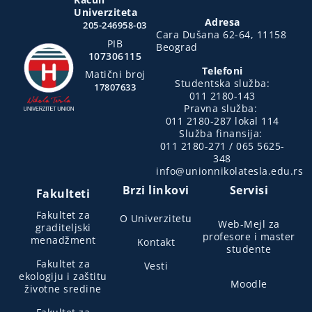
Univerziteta
Adresa
205-246958-03
Cara Dušana 62-64, 11158
PIB
Beograd
107306115
Telefoni
Matični broj
Studentska služba:
17807633
011 2180-143
Pravna služba:
011 2180-287 lokal 114
Služba finansija:
011 2180-271 / 065 5625-
348
info@unionnikolatesla.edu.rs
Brzi linkovi
Servisi
Fakulteti
Fakultet za
O Univerzitetu
Web-Mejl za
graditeljski
profesore i master
menadžment
Kontakt
studente
Fakultet za
Vesti
ekologiju i zaštitu
Moodle
životne sredine