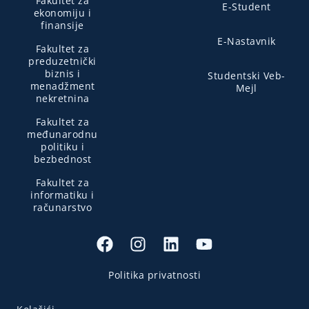
Fakultet za
E-Student
ekonomiju i
finansije
E-Nastavnik
Fakultet za
preduzetnički
biznis i
Studentski Veb-
menadžment
Mejl
nekretnina
Fakultet za
međunarodnu
politiku i
bezbednost
Fakultet za
informatiku i
računarstvo
Politika privatnosti