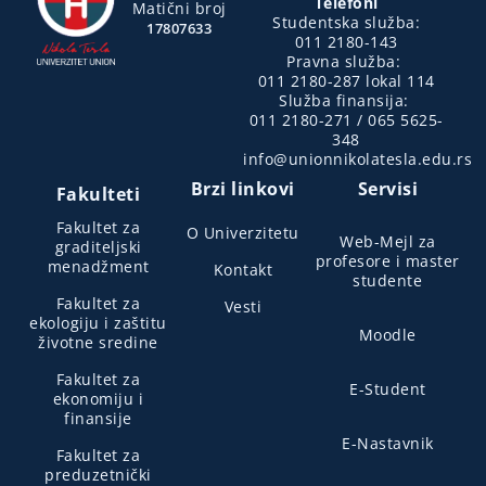
Telefoni
Matični broj
Studentska služba:
17807633
011 2180-143
Pravna služba:
011 2180-287 lokal 114
Služba finansija:
011 2180-271 / 065 5625-
348
info@unionnikolatesla.edu.rs
Brzi linkovi
Servisi
Fakulteti
Fakultet za
O Univerzitetu
Web-Mejl za
graditeljski
profesore i master
menadžment
Kontakt
studente
Fakultet za
Vesti
ekologiju i zaštitu
Moodle
životne sredine
Fakultet za
E-Student
ekonomiju i
finansije
E-Nastavnik
Fakultet za
preduzetnički