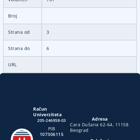
Broj
Strana od
3
Strana do
6
URL
Račun
Univerziteta
Adresa
205-246958-03
Cara Dušana 62-64, 11158
PIB
Beograd
107306115