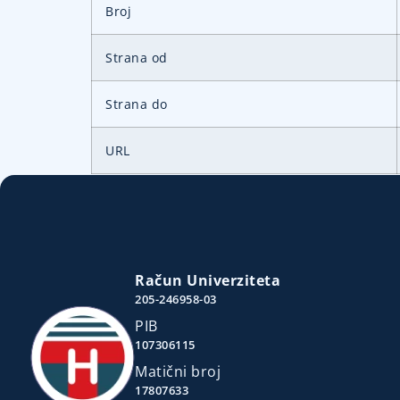
Broj
Strana od
Strana do
URL
Račun Univerziteta
205-246958-03
PIB
107306115
Matični broj
17807633