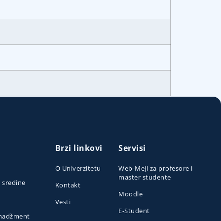
Brzi linkovi
Servisi
O Univerzitetu
Web-Mejl za profesore i
master studente
e sredine
Kontakt
Moodle
Vesti
E-Student
menadžment