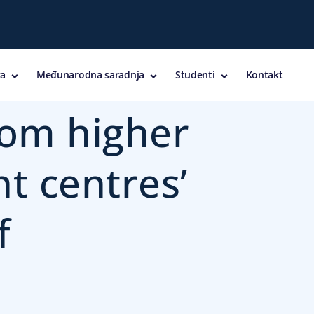
a
Međunarodna saradnja
Studenti
Kontakt
rom higher
t centres’
f