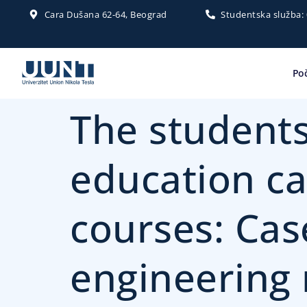
Cara Dušana 62-64, Beograd
Studentska služba:
Po
The students
education ca
courses: Cas
engineerin