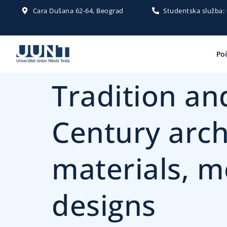
Cara Dušana 62-64, Beograd
Studentska služba:
Po
Tradition an
Century arch
materials, 
designs