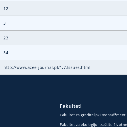
12
3
23
34
http://www.acee-journal.pl/1,7,Issues.html
Fakulteti
Fakultet za graditeljski menadžment
Fakultet za ekologiju i zaštitu životn