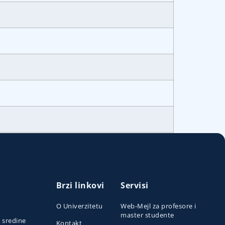
Brzi linkovi
Servisi
O Univerzitetu
Web-Mejl za profesore i
master studente
e sredine
Kontakt