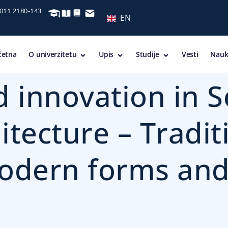
 011 2180-143
EN
četna
O univerzitetu
Upis
Studije
Vesti
Nauk
d innovation in S
itecture – Tradit
modern forms an