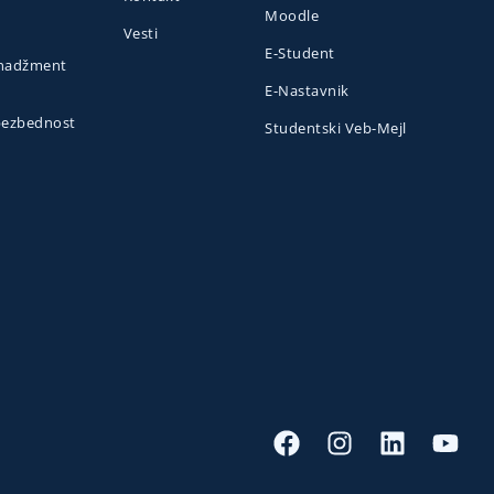
Moodle
Vesti
E-Student
menadžment
E-Nastavnik
 bezbednost
Studentski Veb-Mejl
o