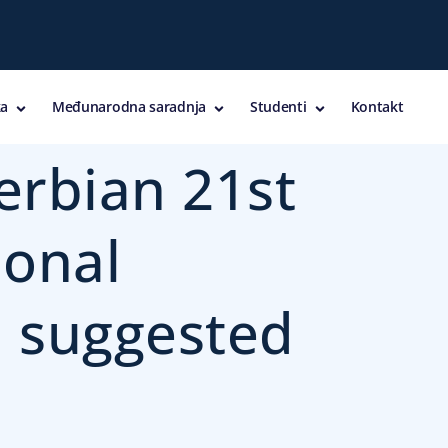
a
Međunarodna saradnja
Studenti
Kontakt
erbian 21st
ional
d suggested