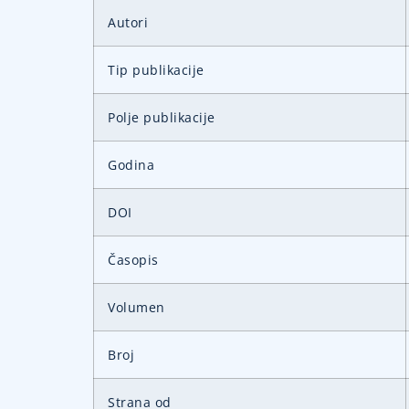
Autori
Tip publikacije
Polje publikacije
Godina
DOI
Časopis
Volumen
Broj
Strana od