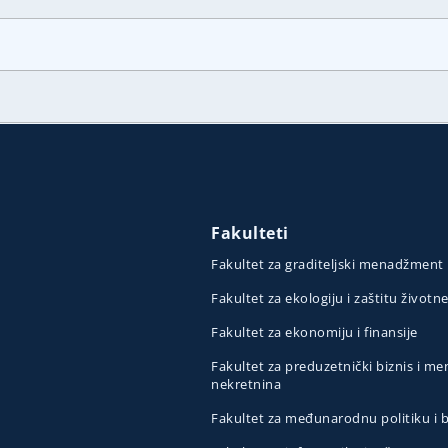
Fakulteti
Fakultet za graditeljski menadžment
Fakultet za ekologiju i zaštitu životn
Fakultet za ekonomiju i finansije
Fakultet za preduzetnički biznis i 
nekretnina
Fakultet za međunarodnu politiku i