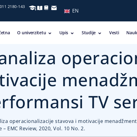
 011 2180-143
EN
četna
O univerzitetu
Upis
Studije
Vesti
Nauk
analiza operacio
otivacije menadž
rformansi TV ser
naliza operacionalizacije stavova i motivacije menadžmen
 – EMC Review, 2020, Vol. 10 No. 2.