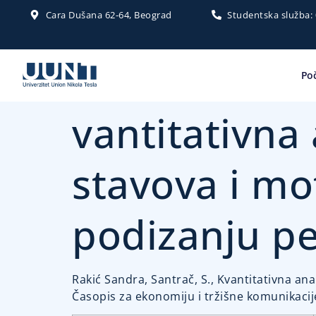
Cara Dušana 62-64, Beograd
Studentska služba:
Po
vantitativna 
stavova i m
podizanju pe
Rakić Sandra, Santrač, S., Kvantitativna a
Časopis za ekonomiju i tržišne komunikacije