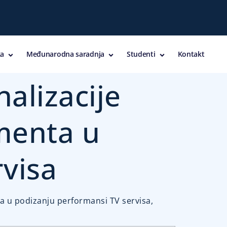
a
Međunarodna saradnja
Studenti
Kontakt
nalizacije
menta u
visa
ta u podizanju performansi TV servisa,