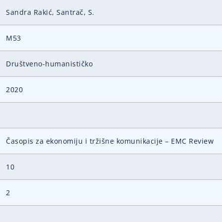
Sandra Rakić, Santrač, S.
M53
Društveno-humanističko
2020
Časopis za ekonomiju i tržišne komunikacije – EMC Review
10
2