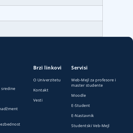
Brzi linkovi
Servisi
O Univerzitetu
Web-Mejl za profesore i
master studente
e sredine
Kontakt
Moodle
Vesti
E-Student
menadžment
E-Nastavnik
 bezbednost
Studentski Veb-Mejl