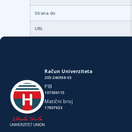
Strana do
URL
Račun Univerziteta
205-246958-03
PIB
107306115
Matični broj
17807633