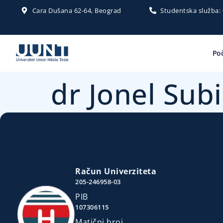
Cara Dušana 62-64, Beograd
Studentska služba:
Po
dr Jonel Subi
Račun Univerziteta
205-246958-03
PIB
107306115
Matični broj