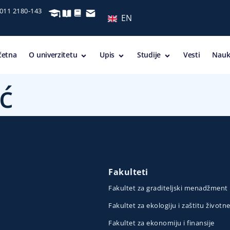
 011 2180-143
EN
četna
O univerzitetu
Upis
Studije
Vesti
Nauk
ć
Fakulteti
Fakultet za graditeljski menadžment
Fakultet za ekologiju i zaštitu životn
Fakultet za ekonomiju i finansije