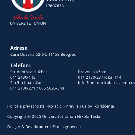
17807633
Adresa
Cara Dušana 62-64, 11158 Beograd
Telefoni
Studentska služba:
Pravna služba:
011 2180-143
011 2180-287 lokal 114
Služba finansija:
info@unionnikolatesla.edu.rs
011 2180-271 / 065 5625-348
Politika privatnosti
•
Kolačići
•
Pravila i uslovi korišćenja
Copyright © 2025 Univerzitet Union Nikola Tesla
Design & Development © designow.co