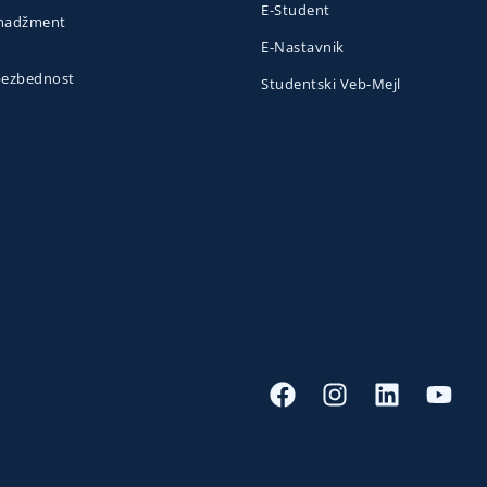
E-Student
menadžment
E-Nastavnik
 bezbednost
Studentski Veb-Mejl
o