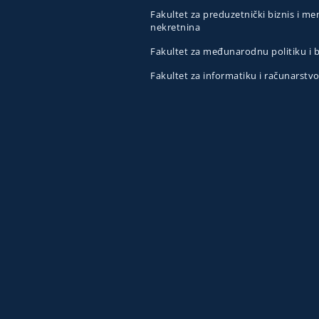
Fakultet za preduzetnički biznis i 
nekretnina
Fakultet za međunarodnu politiku i
Fakultet za informatiku i računarstv