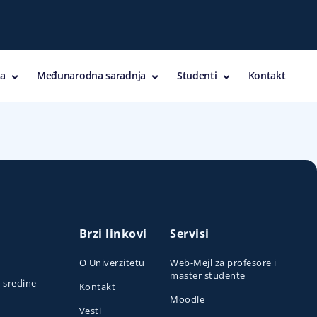
a
Međunarodna saradnja
Studenti
Kontakt
Brzi linkovi
Servisi
O Univerzitetu
Web-Mejl za profesore i
master studente
e sredine
Kontakt
Moodle
Vesti