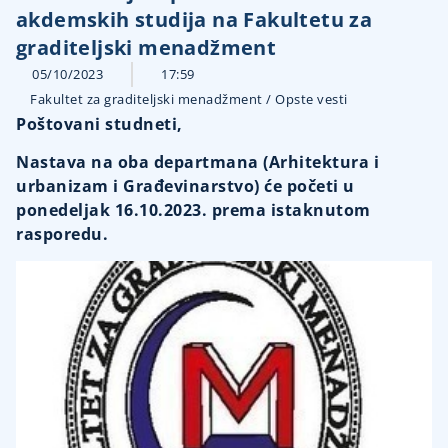
akdemskih studija na Fakultetu za
graditeljski menadžment
05/10/2023
17:59
Fakultet za graditeljski menadžment
/
Opste vesti
Poštovani studneti,
Nastava na oba departmana (Arhitektura i
urbanizam i Građevinarstvo) će početi u
ponedeljak 16.10.2023. prema istaknutom
rasporedu.