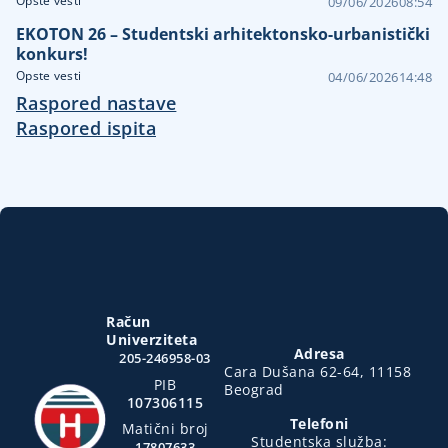
Opste vesti
09/06/2026
08:54
EKOTON 26 – Studentski arhitektonsko-urbanistički
konkurs!
Opste vesti
04/06/2026
14:48
Raspored nastave
Raspored ispita
Račun
Univerziteta
Adresa
205-246958-03
Cara Dušana 62-64, 11158
PIB
Beograd
107306115
Telefoni
Matični broj
Studentska služba:
17807633