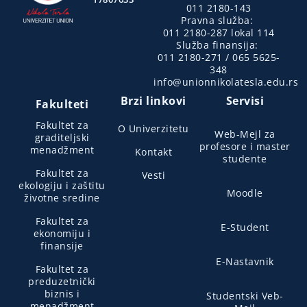
011 2180-143
Pravna služba:
011 2180-287 lokal 114
Služba finansija:
011 2180-271 / 065 5625-
348
info@unionnikolatesla.edu.rs
Brzi linkovi
Servisi
Fakulteti
Fakultet za
O Univerzitetu
Web-Mejl za
graditeljski
profesore i master
menadžment
Kontakt
studente
Fakultet za
Vesti
ekologiju i zaštitu
Moodle
životne sredine
Fakultet za
E-Student
ekonomiju i
finansije
E-Nastavnik
Fakultet za
preduzetnički
biznis i
Studentski Veb-
menadžment