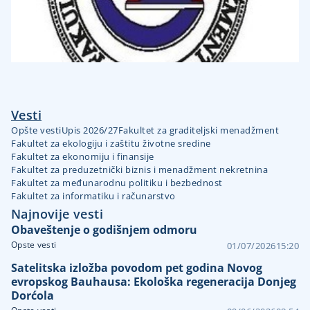
Vesti
Opšte vesti
Upis 2026/27
Fakultet za graditeljski menadžment
Fakultet za ekologiju i zaštitu životne sredine
Fakultet za ekonomiju i finansije
Fakultet za preduzetnički biznis i menadžment nekretnina
Fakultet za međunarodnu politiku i bezbednost
Fakultet za informatiku i računarstvo
Najnovije vesti
Obaveštenje o godišnjem odmoru
Opste vesti
01/07/2026
15:20
Satelitska izložba povodom pet godina Novog
evropskog Bauhausa: Ekološka regeneracija Donjeg
Dorćola