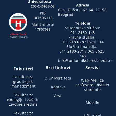
Univerziteta
Adresa
205-246958-03
Cara Dušana 62-64, 11158
PIB
Beograd
107306115
Telefoni
Matični broj
Studentska služba:
17807633
011 2180-143
Pravna služba:
011 2180-287 lokal 114
Služba finansija:
011 2180-271 / 065 5625-
348
info@unionnikolatesla.edu.rs
Brzi linkovi
Servisi
Fakulteti
Fakultet za
O Univerzitetu
Web-Mejl za
graditeljski
profesore i master
menadžment
Kontakt
studente
Fakultet za
Vesti
ekologiju i zaštitu
Moodle
životne sredine
Fakultet za
E-Student