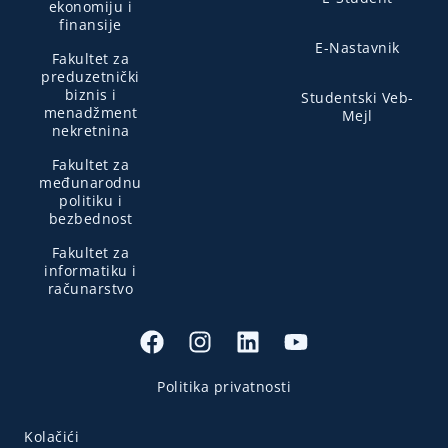
ekonomiju i
finansije
E-Nastavnik
Fakultet za
preduzetnički
biznis i
Studentski Veb-
menadžment
Mejl
nekretnina
Fakultet za
međunarodnu
politiku i
bezbednost
Fakultet za
informatiku i
računarstvo
Politika privatnosti
Kolačići