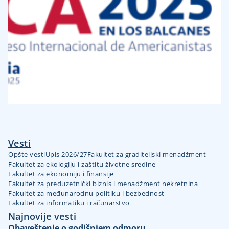
Vesti
Opšte vesti
Upis 2026/27
Fakultet za graditeljski menadžment
Fakultet za ekologiju i zaštitu životne sredine
Fakultet za ekonomiju i finansije
Fakultet za preduzetnički biznis i menadžment nekretnina
Fakultet za međunarodnu politiku i bezbednost
Fakultet za informatiku i računarstvo
Najnovije vesti
Obaveštenje o godišnjem odmoru