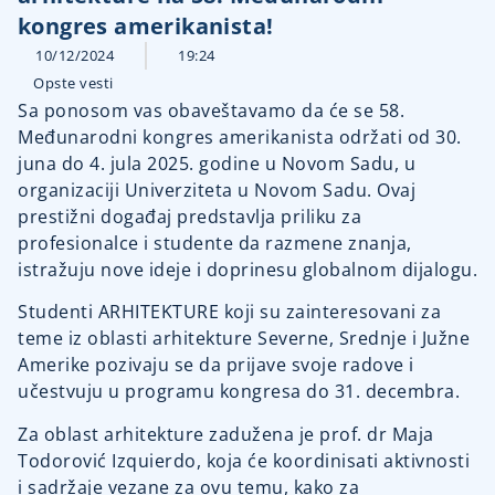
kongres amerikanista!
10/12/2024
19:24
Opste vesti
Sa ponosom vas obaveštavamo da će se 58.
Međunarodni kongres amerikanista održati od 30.
juna do 4. jula 2025. godine u Novom Sadu, u
organizaciji Univerziteta u Novom Sadu. Ovaj
prestižni događaj predstavlja priliku za
profesionalce i studente da razmene znanja,
istražuju nove ideje i doprinesu globalnom dijalogu.
Studenti ARHITEKTURE koji su zainteresovani za
teme iz oblasti arhitekture Severne, Srednje i Južne
Amerike pozivaju se da prijave svoje radove i
učestvuju u programu kongresa do 31. decembra.
Za oblast arhitekture zadužena je prof. dr Maja
Todorović Izquierdo, koja će koordinisati aktivnosti
i sadržaje vezane za ovu temu, kako za