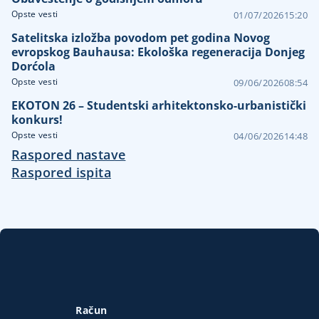
Opste vesti
01/07/2026
15:20
Satelitska izložba povodom pet godina Novog
evropskog Bauhausa: Ekološka regeneracija Donjeg
Dorćola
Opste vesti
09/06/2026
08:54
EKOTON 26 – Studentski arhitektonsko-urbanistički
konkurs!
Opste vesti
04/06/2026
14:48
Raspored nastave
Raspored ispita
Račun