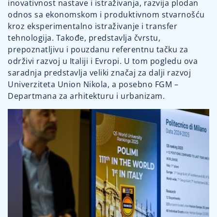
inovativnost nastave i istraživanja, razvija plodan
odnos sa ekonomskom i produktivnom stvarnošću
kroz eksperimentalno istraživanje i transfer
tehnologija. Takođe, predstavlja čvrstu,
prepoznatljivu i pouzdanu referentnu tačku za
održivi razvoj u Italiji i Evropi. U tom pogledu ova
saradnja predstavlja veliki značaj za dalji razvoj
Univerziteta Union Nikola, a posebno FGM –
Departmana za arhitekturu i urbanizam.