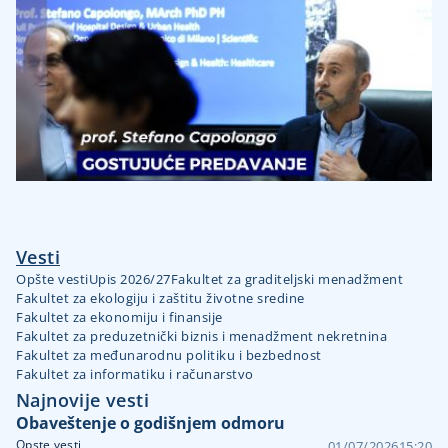
Vesti
Opšte vesti
Upis 2026/27
Fakultet za graditeljski menadžment
Fakultet za ekologiju i zaštitu životne sredine
Fakultet za ekonomiju i finansije
Fakultet za preduzetnički biznis i menadžment nekretnina
Fakultet za međunarodnu politiku i bezbednost
Fakultet za informatiku i računarstvo
Najnovije vesti
Obaveštenje o godišnjem odmoru
Opste vesti
01/07/2026
15:20