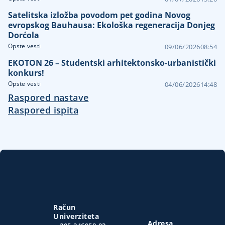
Satelitska izložba povodom pet godina Novog
evropskog Bauhausa: Ekološka regeneracija Donjeg
Dorćola
Opste vesti
09/06/2026
08:54
EKOTON 26 – Studentski arhitektonsko-urbanistički
konkurs!
Opste vesti
04/06/2026
14:48
Raspored nastave
Raspored ispita
Račun
Univerziteta
Adresa