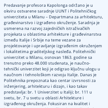
Predavanje profesora Kapolonga održano je u
okviru ostvarene saradnje UUNT i Politehničkog
univerziteta u Milanu – Departmana za arhitekturu,
građevinarstvo i izgrađeno okruženje. Saradnja je
usmerena na razvoj zajedničkih istraživačkih
projekata u oblastima arhitekture i građevinarstva
između Italije i Srbije na teme vezane za
projektovanje i upravljanje izgrađenim okruženjem
i lokalitetima graditeljskog nasleđa. Politehnički
univerzitet u Milanu, osnovan 1863. godine sa
trenutno preko 48.000 studenata, je naučno-
tehnički univerzitet koji je odigrao ključnu ulogu u
naučnom i tehnološkom razvoju Italije. Danas je
Politehnika prepoznata kao centar izvrsnosti za
inženjering, arhitekturu i dizajn, i kao takav
predstavlja: br. 1 Univerzitet u Italiji; br. 111 u
svetu, br. 7 u svetu u oblasti Arhitekture i
izgrađenog okruženja. Fokusiran na kvalitet i