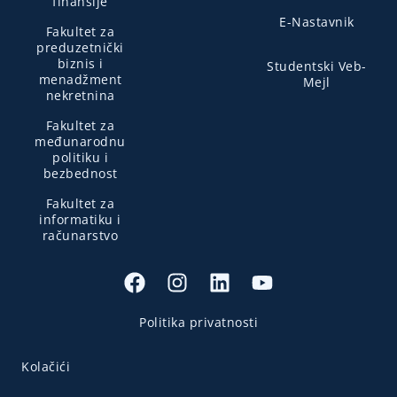
finansije
E-Nastavnik
Fakultet za
preduzetnički
biznis i
Studentski Veb-
menadžment
Mejl
nekretnina
Fakultet za
međunarodnu
politiku i
bezbednost
Fakultet za
informatiku i
računarstvo
Politika privatnosti
Kolačići