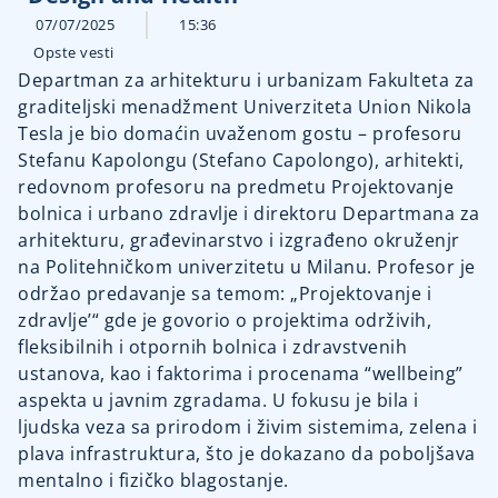
07/07/2025
15:36
Opste vesti
Departman za arhitekturu i urbanizam Fakulteta za
graditeljski menadžment Univerziteta Union Nikola
Tesla je bio domaćin uvaženom gostu – profesoru
Stefanu Kapolongu (Stefano Capolongo), arhitekti,
redovnom profesoru na predmetu Projektovanje
bolnica i urbano zdravlje i direktoru Departmana za
arhitekturu, građevinarstvo i izgrađeno okruženjr
na Politehničkom univerzitetu u Milanu. Profesor je
održao predavanje sa temom: „Projektovanje i
zdravlje’“ gde je govorio o projektima održivih,
fleksibilnih i otpornih bolnica i zdravstvenih
ustanova, kao i faktorima i procenama “wellbeing”
aspekta u javnim zgradama. U fokusu je bila i
ljudska veza sa prirodom i živim sistemima, zelena i
plava infrastruktura, što je dokazano da poboljšava
mentalno i fizičko blagostanje.