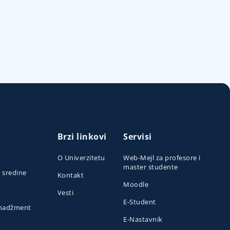
Brzi linkovi
Servisi
O Univerzitetu
Web-Mejl za profesore i
master studente
e sredine
Kontakt
Moodle
Vesti
E-Student
menadžment
E-Nastavnik