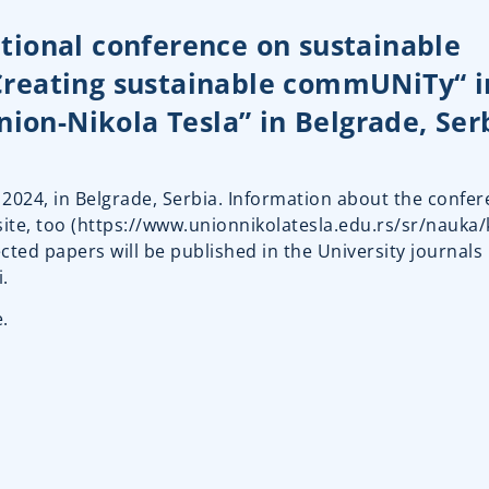
tional conference on sustainable
Creating sustainable commUNiTy“ i
nion-Nikola Tesla” in Belgrade, Ser
2024, in Belgrade, Serbia. Information about the confere
te, too (
https://www.unionnikolatesla.
edu.rs/sr/nauka/
ected papers will be published in the University journal
i
.
.