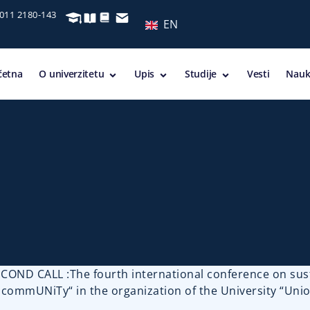
 011 2180-143
EN
četna
O univerzitetu
Upis
Studije
Vesti
Nauk
COND CALL :The fourth international conference on sus
commUNiTy“ in the organization of the University “Unio