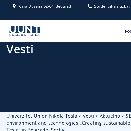
Cara Dušana 62-64, Beograd
Studentska služba:
Po
Vesti
Univerzitet Union Nikola Tesla
>
Vesti
>
Aktuelno
>
SE
environment and technologies „Creating sustainable 
Tesla” in Belgrade, Serbia.