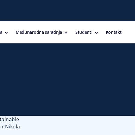
a
Međunarodna saradnja
Studenti
Kontakt
tainable
n-Nikola