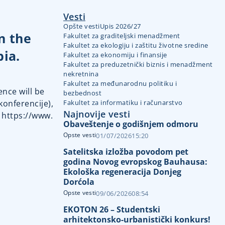
Vesti
Opšte vesti
Upis 2026/27
n the
Fakultet za graditeljski menadžment
Fakultet za ekologiju i zaštitu životne sredine
bia.
Fakultet za ekonomiju i finansije
Fakultet za preduzetnički biznis i menadžment
nekretnina
Fakultet za međunarodnu politiku i
nce will be
bezbednost
konferencije
),
Fakultet za informatiku i računarstvo
Najnovije vesti
s
https://www.
Obaveštenje o godišnjem odmoru
Opste vesti
01/07/2026
15:20
Satelitska izložba povodom pet
godina Novog evropskog Bauhausa:
Ekološka regeneracija Donjeg
Dorćola
Opste vesti
09/06/2026
08:54
EKOTON 26 – Studentski
arhitektonsko-urbanistički konkurs!