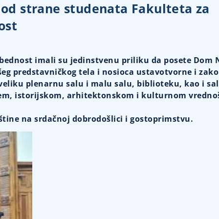
od strane studenata Fakulteta za
ost
bednost imali su jedinstvenu priliku da posete Dom
išeg predstavničkog tela i nosioca ustavotvorne i zak
 veliku plenarnu salu i malu salu, biblioteku, kao i sa
em, istorijskom, arhitektonskom i kulturnom vredno
tine na srdačnoj dobrodošlici i gostoprimstvu.