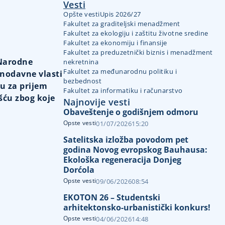
Vesti
Opšte vesti
Upis 2026/27
Fakultet za graditeljski menadžment
Fakultet za ekologiju i zaštitu životne sredine
Fakultet za ekonomiju i finansije
Fakultet za preduzetnički biznis i menadžment
 Narodne
nekretnina
Fakultet za međunarodnu politiku i
onodavne vlasti
bezbednost
lu za prijem
Fakultet za informatiku i računarstvo
šću zbog koje
Najnovije vesti
Obaveštenje o godišnjem odmoru
Opste vesti
01/07/2026
15:20
Satelitska izložba povodom pet
godina Novog evropskog Bauhausa:
Ekološka regeneracija Donjeg
Dorćola
Opste vesti
09/06/2026
08:54
EKOTON 26 – Studentski
arhitektonsko-urbanistički konkurs!
Opste vesti
04/06/2026
14:48