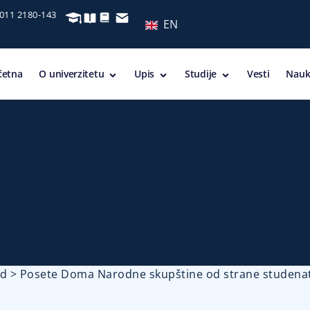
 011 2180-143
EN
četna
O univerzitetu
Upis
Studije
Vesti
Nauk
ed
>
Posete Doma Narodne skupštine od strane studenat