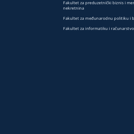
Fakultet za preduzetnički biznis i 
nekretnina
Fakultet za međunarodnu politiku i
Fakultet za informatiku i računarstv