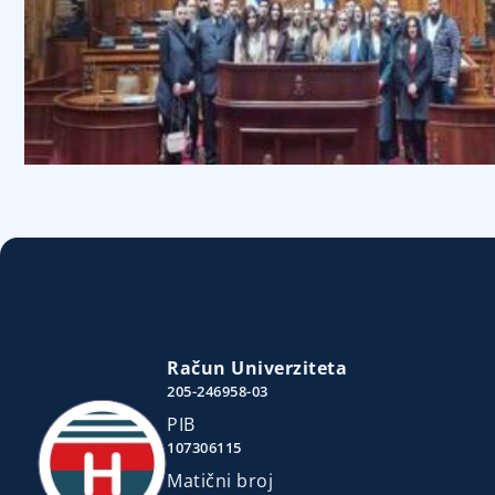
Račun Univerziteta
205-246958-03
PIB
107306115
Matični broj