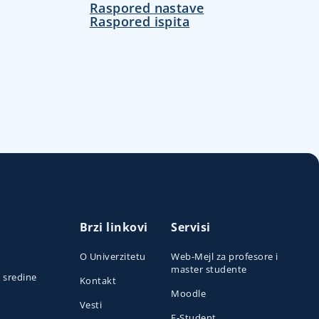
Raspored nastave
Raspored ispita
Brzi linkovi
Servisi
O Univerzitetu
Web-Mejl za profesore i
master studente
e sredine
Kontakt
Moodle
Vesti
E-Student