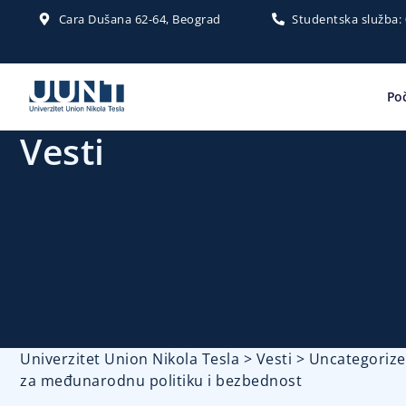
Cara Dušana 62-64, Beograd
Studentska služba:
Po
Vesti
Univerzitet Union Nikola Tesla
>
Vesti
>
Uncategoriz
za međunarodnu politiku i bezbednost