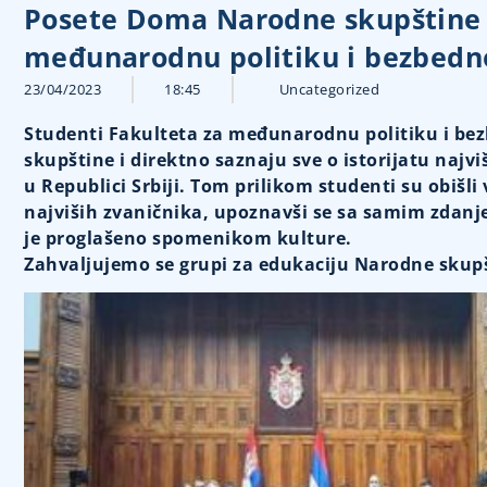
Posete Doma Narodne skupštine 
međunarodnu politiku i bezbedn
23/04/2023
18:45
Uncategorized
Studenti Fakulteta za međunarodnu politiku i bez
skupštine i direktno saznaju sve o istorijatu najv
u Republici Srbiji. Tom prilikom studenti su obišli
najviših zvaničnika, upoznavši se sa samim zdanj
je proglašeno spomenikom kulture.
Zahvaljujemo se grupi za edukaciju Narodne skupš