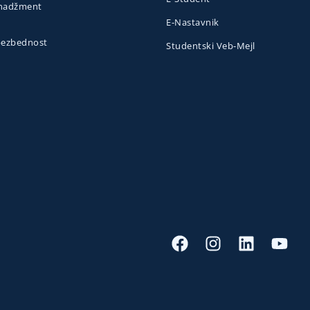
menadžment
E-Nastavnik
 bezbednost
Studentski Veb-Mejl
o