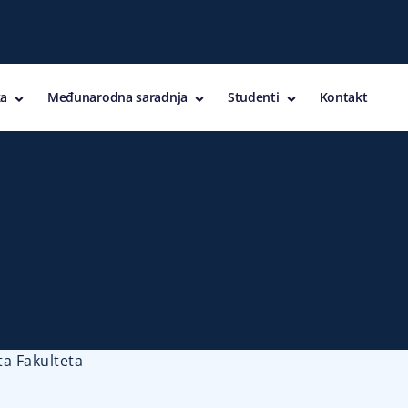
a
Međunarodna saradnja
Studenti
Kontakt
a Fakulteta