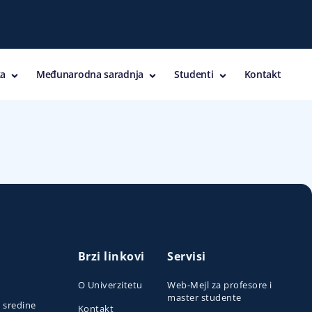
a
Međunarodna saradnja
Studenti
Kontakt
Brzi linkovi
Servisi
O Univerzitetu
Web-Mejl za profesore i
master studente
e sredine
Kontakt