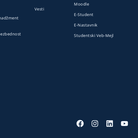
Moodle
Vesti
E-Student
menadžment
E-Nastavnik
 bezbednost
Studentski Veb-Mejl
o