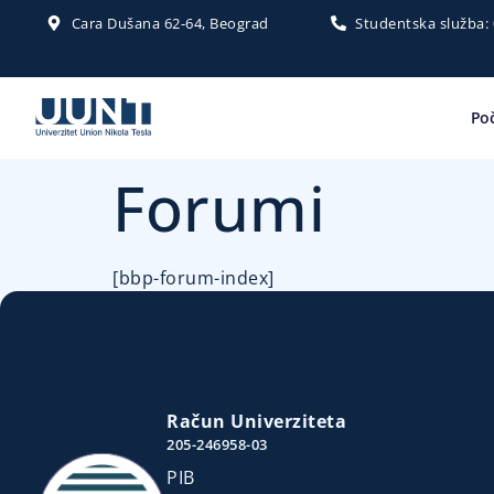
Cara Dušana 62-64, Beograd
Studentska služba:
Po
Forumi
[bbp-forum-index]
Račun Univerziteta
205-246958-03
PIB