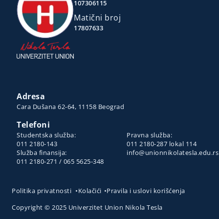
107306115
Matični broj
17807633
Adresa
Cara Dušana 62-64, 11158 Beograd
Telefoni
Studentska služba:
Pravna služba:
011 2180-143
011 2180-287 lokal 114
Služba finansija:
info@unionnikolatesla.edu.rs
011 2180-271 / 065 5625-348
Politika privatnosti
•
Kolačići
•
Pravila i uslovi korišćenja
Copyright © 2025 Univerzitet Union Nikola Tesla