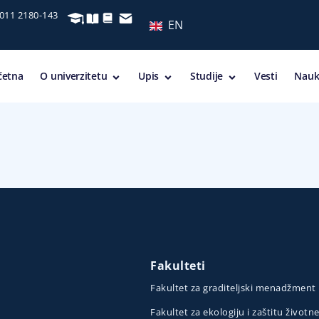
 011 2180-143
EN
četna
O univerzitetu
Upis
Studije
Vesti
Nauk
Fakulteti
Fakultet za graditeljski menadžment
Fakultet za ekologiju i zaštitu životn