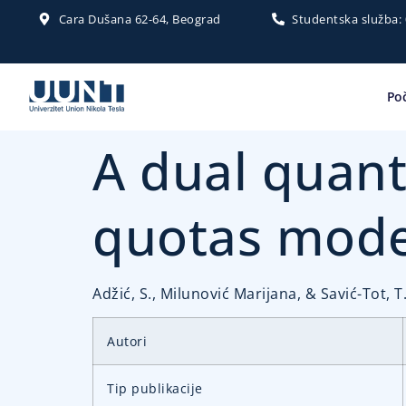
Cara Dušana 62-64, Beograd
Studentska služba:
Po
A dual quanti
quotas mode
Adžić, S., Milunović Marijana, & Savić-Tot, 
Autori
Tip publikacije