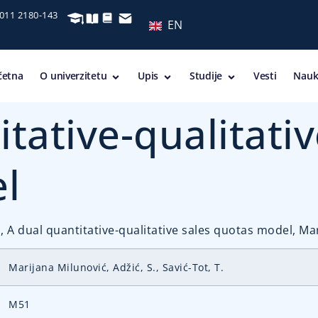
 011 2180-143
EN
četna
O univerzitetu
Upis
Studije
Vesti
Nauk
tative-qualitativ
l
T., A dual quantitative-qualitative sales quotas model, Ma
Marijana Milunović, Adžić, S., Savić-Tot, T.
M51