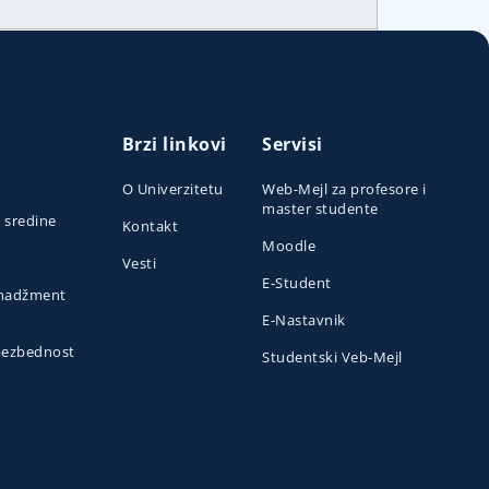
Brzi linkovi
Servisi
O Univerzitetu
Web-Mejl za profesore i
master studente
e sredine
Kontakt
Moodle
Vesti
E-Student
menadžment
E-Nastavnik
 bezbednost
Studentski Veb-Mejl
o