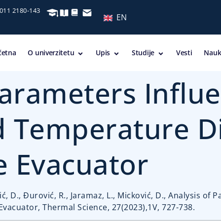
 011 2180-143
EN
četna
O univerzitetu
Upis
Studije
Vesti
Nauk
Parameters Influ
 Temperature Di
e Evacuator
ić, D., Ðurović, R., Jaramaz, L., Micković, D., Analysis o
vacuator, Thermal Science, 27(2023),1V, 727-738.