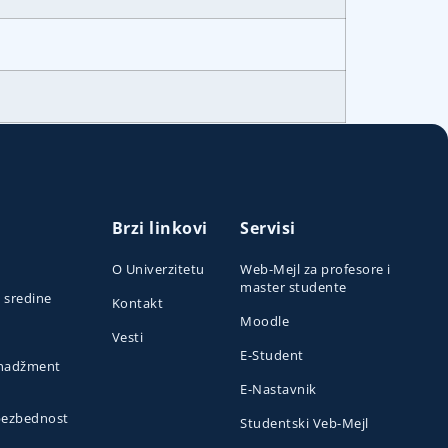
Brzi linkovi
Servisi
O Univerzitetu
Web-Mejl za profesore i
master studente
e sredine
Kontakt
Moodle
Vesti
E-Student
menadžment
E-Nastavnik
 bezbednost
Studentski Veb-Mejl