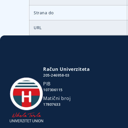
Strana do
URL
Račun Univerziteta
205-246958-03
PIB
107306115
Matični broj
17807633