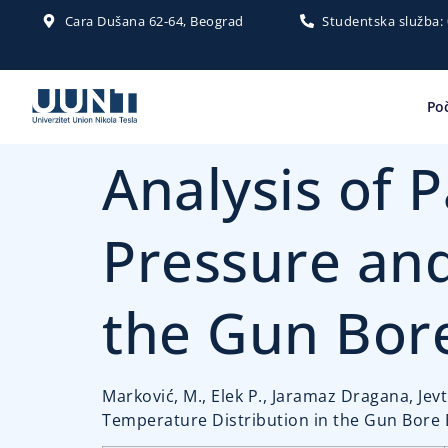
Cara Dušana 62-64, Beograd
Studentska služba:
Po
Analysis of 
Pressure and
the Gun Bor
Marković, M., Elek P., Jaramaz Dragana, Jevt
Temperature Distribution in the Gun Bore E