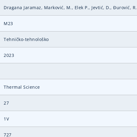
Dragana Jaramaz, Marković, M., Elek P., Jevtić, D., Ðurović, R.
M23
Tehničko-tehnološko
2023
Thermal Science
27
1V
727