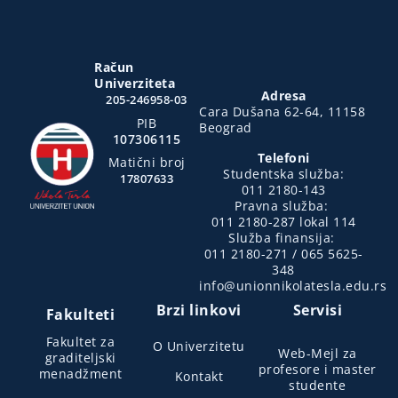
Račun
Univerziteta
Adresa
205-246958-03
Cara Dušana 62-64, 11158
PIB
Beograd
107306115
Telefoni
Matični broj
Studentska služba:
17807633
011 2180-143
Pravna služba:
011 2180-287 lokal 114
Služba finansija:
011 2180-271 / 065 5625-
348
info@unionnikolatesla.edu.rs
Brzi linkovi
Servisi
Fakulteti
Fakultet za
O Univerzitetu
Web-Mejl za
graditeljski
profesore i master
menadžment
Kontakt
studente