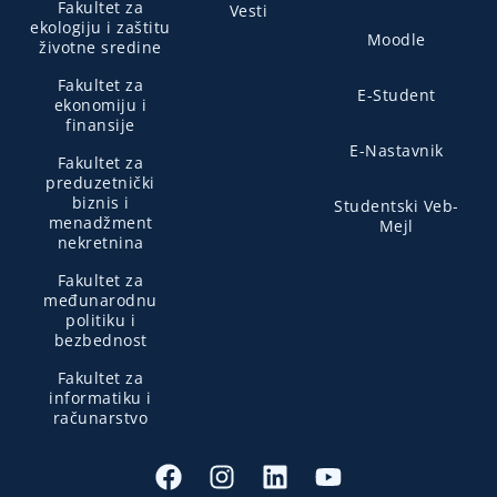
Fakultet za
Vesti
ekologiju i zaštitu
Moodle
životne sredine
Fakultet za
E-Student
ekonomiju i
finansije
E-Nastavnik
Fakultet za
preduzetnički
biznis i
Studentski Veb-
menadžment
Mejl
nekretnina
Fakultet za
međunarodnu
politiku i
bezbednost
Fakultet za
informatiku i
računarstvo