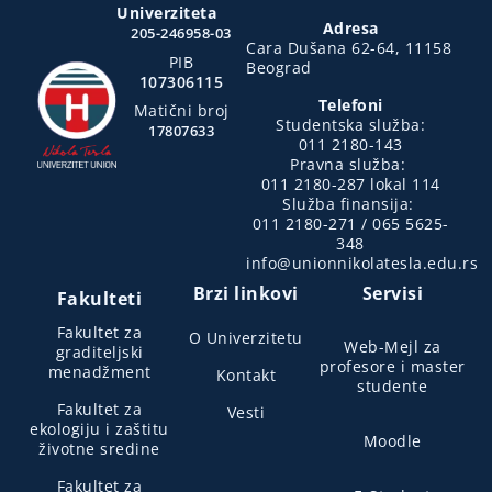
Univerziteta
Adresa
205-246958-03
Cara Dušana 62-64, 11158
PIB
Beograd
107306115
Telefoni
Matični broj
Studentska služba:
17807633
011 2180-143
Pravna služba:
011 2180-287 lokal 114
Služba finansija:
011 2180-271 / 065 5625-
348
info@unionnikolatesla.edu.rs
Brzi linkovi
Servisi
Fakulteti
Fakultet za
O Univerzitetu
Web-Mejl za
graditeljski
profesore i master
menadžment
Kontakt
studente
Fakultet za
Vesti
ekologiju i zaštitu
Moodle
životne sredine
Fakultet za