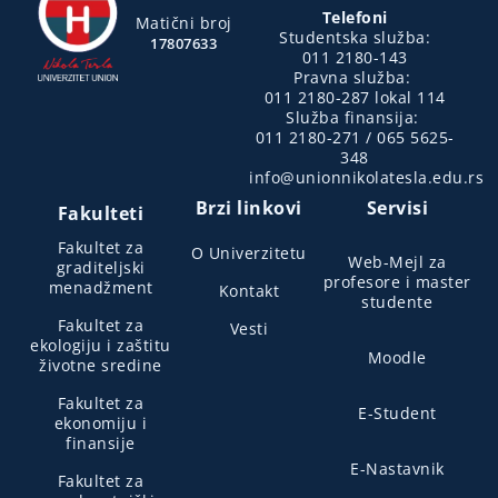
Telefoni
Matični broj
Studentska služba:
17807633
011 2180-143
Pravna služba:
011 2180-287 lokal 114
Služba finansija:
011 2180-271 / 065 5625-
348
info@unionnikolatesla.edu.rs
Brzi linkovi
Servisi
Fakulteti
Fakultet za
O Univerzitetu
Web-Mejl za
graditeljski
profesore i master
menadžment
Kontakt
studente
Fakultet za
Vesti
ekologiju i zaštitu
Moodle
životne sredine
Fakultet za
E-Student
ekonomiju i
finansije
E-Nastavnik
Fakultet za