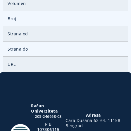
Volumen
Broj
Strana od
Strana do
URL
Račun
Univerziteta
Adresa
205-246958-03
Cara Dušana 62-64, 11158
PIB
Beograd
107306115