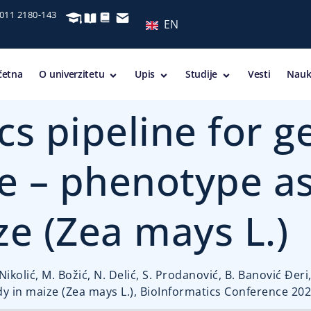
 011 2180-143
EN
četna
O univerzitetu
Upis
Studije
Vesti
Nauk
cs pipeline for 
e – phenotype as
ze (Zea mays L.)
ikolić, M. Božić, N. Delić, S. Prodanović, B. Banović Đer
 in maize (Zea mays L.), BioInformatics Conference 2021