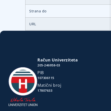
Strana do
URL
Račun Univerziteta
205-246958-03
PIB
107306115
Matični broj
17807633