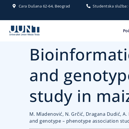
Cara Dušana 62-64, Beograd
Studentska služba:
Po
Bioinformati
and genotyp
study in mai
M. Mladenović, N. Grčić, Dragana Dudić, A. N
and genotype – phenotype association study