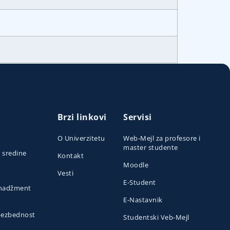
Brzi linkovi
Servisi
O Univerzitetu
Web-Mejl za profesore i
master studente
e sredine
Kontakt
Moodle
Vesti
E-Student
menadžment
E-Nastavnik
 bezbednost
Studentski Veb-Mejl