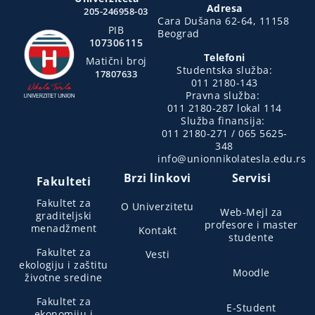
Adresa
205-246958-03
Cara Dušana 62-64, 11158
PIB
Beograd
107306115
Telefoni
Matični broj
Studentska služba:
17807633
011 2180-143
Pravna služba:
011 2180-287 lokal 114
Služba finansija:
011 2180-271 / 065 5625-
348
info@unionnikolatesla.edu.rs
Brzi linkovi
Servisi
Fakulteti
Fakultet za
O Univerzitetu
Web-Mejl za
graditeljski
profesore i master
menadžment
Kontakt
studente
Fakultet za
Vesti
ekologiju i zaštitu
Moodle
životne sredine
Fakultet za
E-Student
ekonomiju i