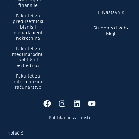
finansije
E-Nastavnik
Fakultet za
preduzetnički
biznis i
Studentski Veb-
menadžment
Mejl
nekretnina
Fakultet za
međunarodnu
politiku i
bezbednost
Fakultet za
informatiku i
računarstvo
Politika privatnosti
Kolačići