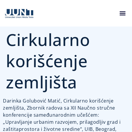
Cirkularno
korišćenje
zemljišta
Darinka Golubović Matić, Cirkularno korišćenje
zemljišta, Zbornik radova sa XII Naučno stručne
konferencije sameđunarodnim učešćem:
„Upravljanje urbanim razvojem, prilagodljiv grad i
zaštitaprostora i životne sredine“, UIB, Beograd,