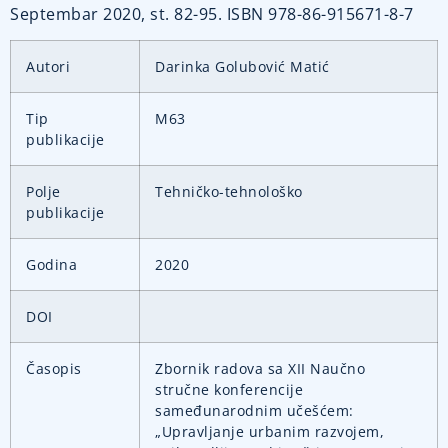
Septembar 2020, st. 82-95. ISBN 978-86-915671-8-7
Autori
Darinka Golubović Matić
Tip
M63
publikacije
Polje
Tehničko-tehnološko
publikacije
Godina
2020
DOI
Časopis
Zbornik radova sa XII Naučno
stručne konferencije
sameđunarodnim učešćem:
„Upravljanje urbanim razvojem,