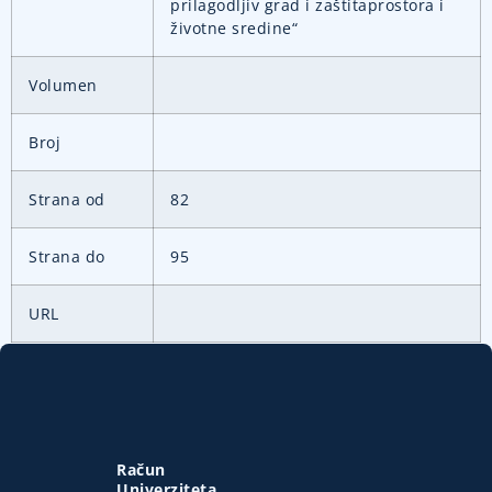
prilagodljiv grad i zaštitaprostora i
životne sredine“
Volumen
Broj
Strana od
82
Strana do
95
URL
Račun
Univerziteta