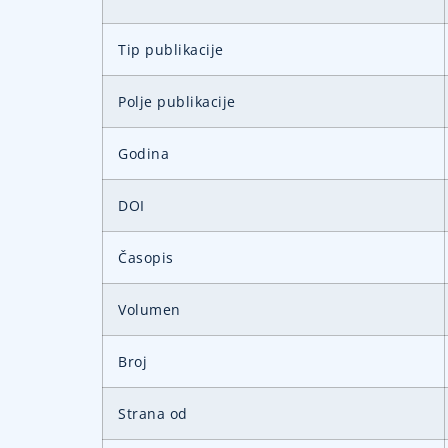
Tip publikacije
Polje publikacije
Godina
DOI
Časopis
Volumen
Broj
Strana od