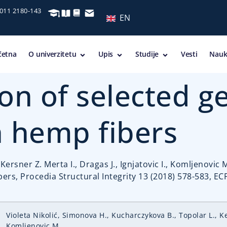
 011 2180-143
EN
četna
O univerzitetu
Upis
Studije
Vesti
Nauk
tion of selected 
h hemp fibers
rsner Z. Merta I., Dragas J., Ignjatovic I., Komljenovic M.
rs, Procedia Structural Integrity 13 (2018) 578-583, EC
Violeta Nikolić, Simonova H., Kucharczykova B., Topolar L., Ker
Komljenovic M.,