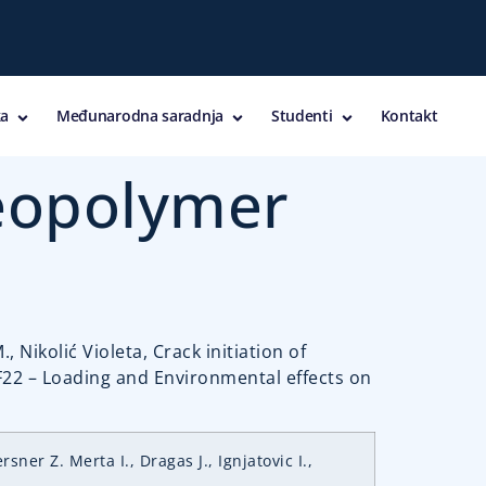
a
Međunarodna saradnja
Studenti
Kontakt
geopolymer
, Nikolić Violeta, Crack initiation of
F22 – Loading and Environmental effects on
sner Z. Merta I., Dragas J., Ignjatovic I.,