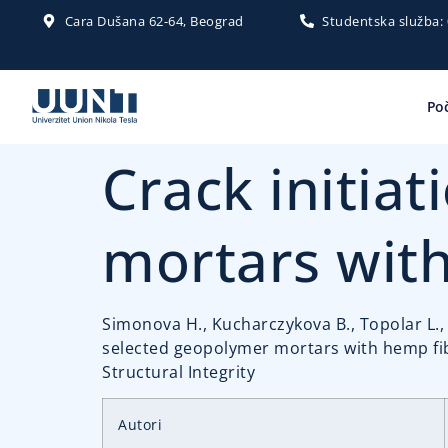
Cara Dušana 62-64, Beograd
Studentska služba:
Po
Crack initia
mortars wit
Simonova H., Kucharczykova B., Topolar L., Ke
selected geopolymer mortars with hemp fibe
Structural Integrity
Autori