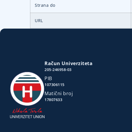
Strana do
URL
Račun Univerziteta
205-246958-03
PIB
107306115
Matični broj
17807633