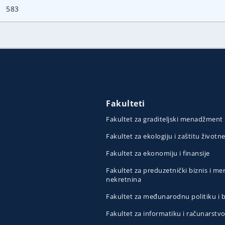
583
Fakulteti
Fakultet za graditeljski menadžment
Fakultet za ekologiju i zaštitu životn
Fakultet za ekonomiju i finansije
Fakultet za preduzetnički biznis i 
nekretnina
Fakultet za međunarodnu politiku i
Fakultet za informatiku i računarstv