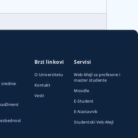
Brzi linkovi
Servisi
O Univerzitetu
Web-Mejl za profesore i
master studente
e sredine
Kontakt
Moodle
Vesti
E-Student
menadžment
E-Nastavnik
 bezbednost
Studentski Veb-Mejl
o